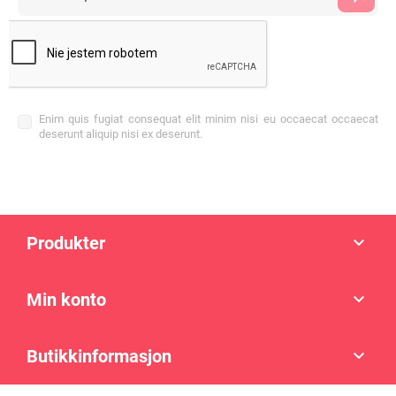
Enim quis fugiat consequat elit minim nisi eu occaecat occaecat
deserunt aliquip nisi ex deserunt.
Produkter

Min konto

Butikkinformasjon
