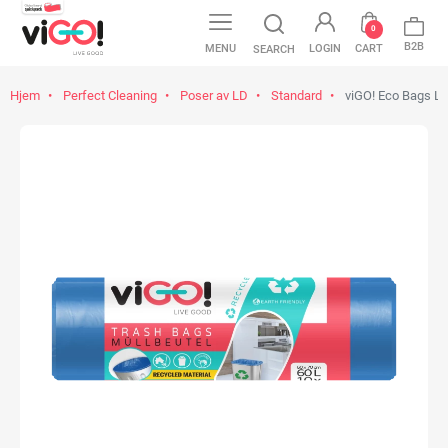
0
B2B
MENU
LOGIN
CART
SEARCH
Hjem
Perfect Cleaning
Poser av LD
Standard
viGO! Eco Bags LD,