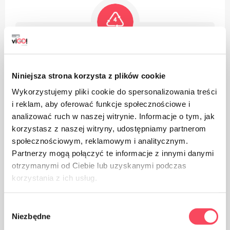
Produktet er laget av polyetylen med lav tetthet, det kan
resirkuleres
Niniejsza strona korzysta z plików cookie
Wykorzystujemy pliki cookie do spersonalizowania treści
i reklam, aby oferować funkcje społecznościowe i
analizować ruch w naszej witrynie. Informacje o tym, jak
korzystasz z naszej witryny, udostępniamy partnerom
społecznościowym, reklamowym i analitycznym.
Emballasje laget av papir
Partnerzy mogą połączyć te informacje z innymi danymi
otrzymanymi od Ciebie lub uzyskanymi podczas
korzystania z ich usług.
Wybór
Niezbędne
zgody
Ta vare på renslighet, kast den brukte