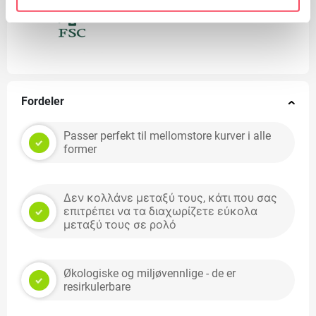
FSC
Fordeler
Passer perfekt til mellomstore kurver i alle
former
Δεν κολλάνε μεταξύ τους, κάτι που σας
επιτρέπει να τα διαχωρίζετε εύκολα
μεταξύ τους σε ρολό
Økologiske og miljøvennlige - de er
resirkulerbare