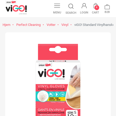
0
B2B
MENU
LOGIN
CART
SEARCH
Hjem
Perfect Cleaning
Votter
Vinyl
viGO! Standard Vinylhansker