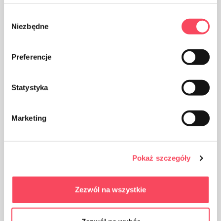
produktemballasjen i søpla
Wybór
Niezbędne
zgody
Preferencje
Produktet inneholder ikke latex
Statystyka
Marketing
Pokaż szczegóły
Produktet skal beskyttes mot sollys
Zezwól na wszystkie