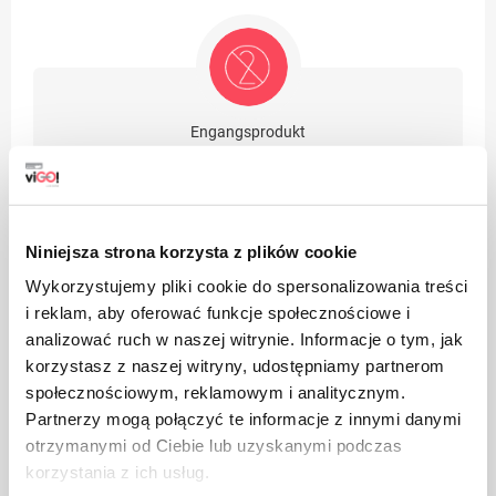
Engangsprodukt
Niniejsza strona korzysta z plików cookie
Wykorzystujemy pliki cookie do spersonalizowania treści
Emballasje laget av papp
i reklam, aby oferować funkcje społecznościowe i
analizować ruch w naszej witrynie. Informacje o tym, jak
korzystasz z naszej witryny, udostępniamy partnerom
społecznościowym, reklamowym i analitycznym.
Partnerzy mogą połączyć te informacje z innymi danymi
otrzymanymi od Ciebie lub uzyskanymi podczas
korzystania z ich usług.
Ta vare på renslighet, kast den brukte