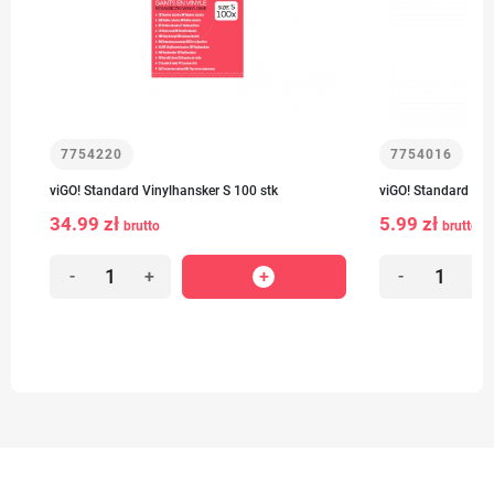
7754220
7754016
viGO! Standard Vinylhansker S 100 stk
viGO! Standard Vin
34.99 zł
5.99 zł
brutto
brutto
-
+
-
+