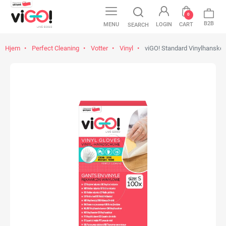
0
B2B
MENU
LOGIN
CART
SEARCH
Hjem
Perfect Cleaning
Votter
Vinyl
viGO! Standard Vinylhansker