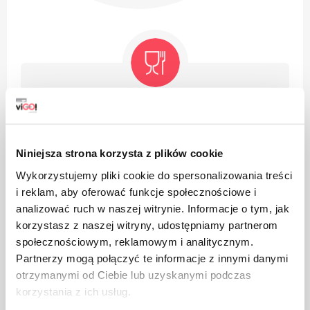
Produktet er beregnet på kontakt med mat, det påvirker
ikke smaken og lukten av parabolen
Niniejsza strona korzysta z plików cookie
Wykorzystujemy pliki cookie do spersonalizowania treści
i reklam, aby oferować funkcje społecznościowe i
analizować ruch w naszej witrynie. Informacje o tym, jak
korzystasz z naszej witryny, udostępniamy partnerom
Emballasje laget av papp
społecznościowym, reklamowym i analitycznym.
Partnerzy mogą połączyć te informacje z innymi danymi
otrzymanymi od Ciebie lub uzyskanymi podczas
korzystania z ich usług.