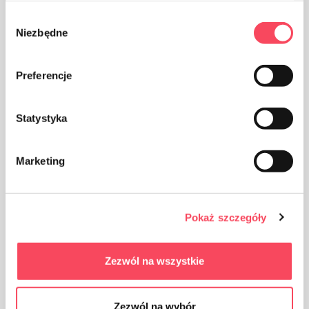
Wybór
Ta vare på renslighet, kast den brukte
Niezbędne
zgody
produktemballasjen i søpla
Preferencje
Statystyka
Produktet inneholder ikke latex
Marketing
Pokaż szczegóły
Zezwól na wszystkie
Produktet skal beskyttes mot fuktighet
Zezwól na wybór