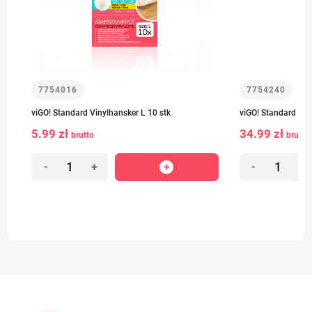
7754016
7754240
viGO! Standard Vinylhansker L 10 stk
viGO! Standard Vin
5.99 zł
34.99 zł
brutto
brutto
-
+
-
+