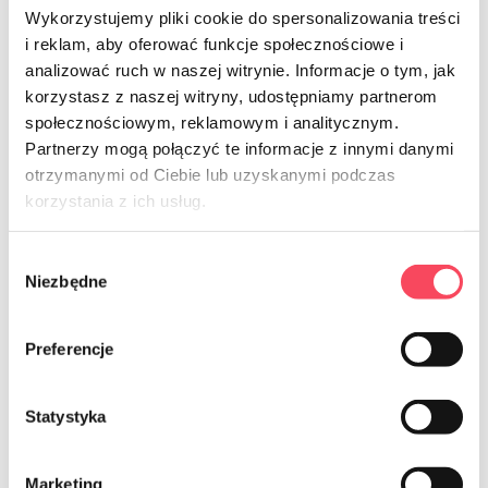
całym kawałku. Co więcej, im tłustszy produkt, tym
Wykorzystujemy pliki cookie do spersonalizowania treści
szybciej stanie się niezdatny do spożycia.
i reklam, aby oferować funkcje społecznościowe i
analizować ruch w naszej witrynie. Informacje o tym, jak
Mielona wołowina wytrzyma w zamrażarce
korzystasz z naszej witryny, udostępniamy partnerom
maksymalnie około 2-3 miesięcy, zaś porcjowana od 6
społecznościowym, reklamowym i analitycznym.
do nawet 12 miesięcy.
Partnerzy mogą połączyć te informacje z innymi danymi
otrzymanymi od Ciebie lub uzyskanymi podczas
Mielonej wieprzowiny nie powinno się mrozić
korzystania z ich usług.
dłużej niż 1-2 miesięce, a w kawałku może przetrwać
od 3 do 6 miesięcy.
Wybór
Drób w całości może być mrożony do 3 miesięcy,
Niezbędne
zgody
a porcjowany od 6 do 12 miesięcy.
Kiełbasy, szynki i inne podroby są zdatne do
Preferencje
spożycia przez około 5 miesięcy.
Statystyka
Baranina nadaje się do mrożenia przez okres 9
miesięcy.
Marketing