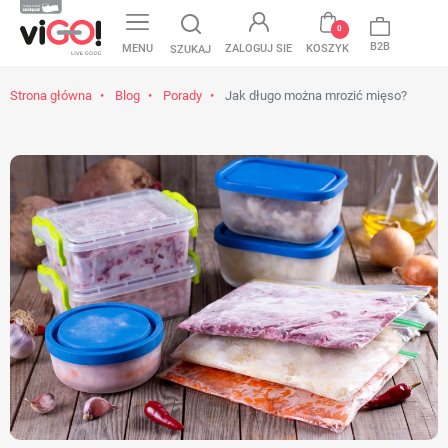
favorite
0
B2B
MENU
ZALOGUJ SIE
KOSZYK
SZUKAJ
Strona główna
Blog
Porady
Jak długo można mrozić mięso?