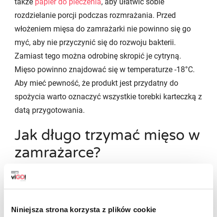
także
papier do pieczenia
, aby ułatwić sobie
rozdzielanie porcji podczas rozmrażania. Przed
włożeniem mięsa do zamrażarki nie powinno się go
myć, aby nie przyczynić się do rozwoju bakterii.
Zamiast tego można odrobinę skropić je cytryną.
Mięso powinno znajdować się w temperaturze -18°C.
Aby mieć pewność, że produkt jest przydatny do
spożycia warto oznaczyć wszystkie torebki karteczką z
datą przygotowania.
Jak długo trzymać mięso w
zamrażarce?
To, jak długo można mrozić mięso zależy przede
wszystkim od jego rodzaju. W mielonej formie będzie
utrzymywało świeżość znacznie krócej od takiego w
Niniejsza strona korzysta z plików cookie