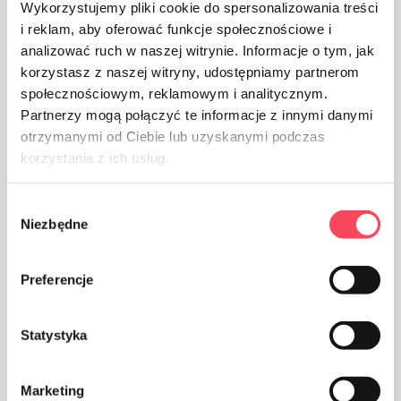
Wykorzystujemy pliki cookie do spersonalizowania treści
i reklam, aby oferować funkcje społecznościowe i
Produktet skal beskyttes mot fuktighet
analizować ruch w naszej witrynie. Informacje o tym, jak
korzystasz z naszej witryny, udostępniamy partnerom
społecznościowym, reklamowym i analitycznym.
Partnerzy mogą połączyć te informacje z innymi danymi
otrzymanymi od Ciebie lub uzyskanymi podczas
korzystania z ich usług.
Produktet skal beskyttes mot sollys
Wybór
Niezbędne
zgody
Preferencje
AQL 1,5
Statystyka
Marketing