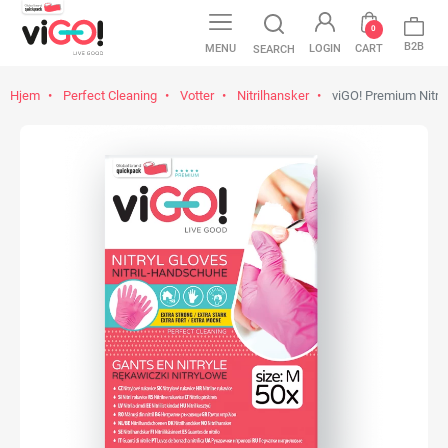
0
B2B
MENU
LOGIN
CART
SEARCH
Hjem
Perfect Cleaning
Votter
Nitrilhansker
viGO! Premium Nitril