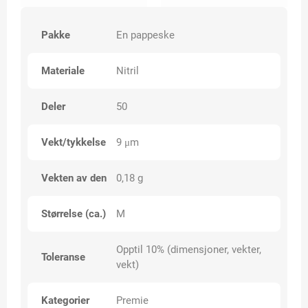
Pakke
En pappeske
Materiale
Nitril
Deler
50
Vekt/tykkelse
9 μm
Vekten av den
0,18 g
Størrelse (ca.)
M
Opptil 10% (dimensjoner, vekter,
Toleranse
vekt)
Kategorier
Premie