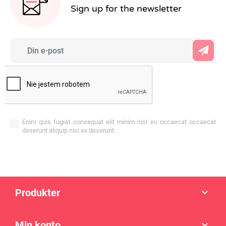
Sign up for the newsletter
Enim quis fugiat consequat elit minim nisi eu occaecat occaecat
deserunt aliquip nisi ex deserunt.
Produkter

Min konto
