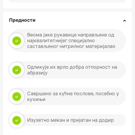
Предности
Веома јаке рукавице направљене од
најквалитетнијег специјално
састављеног нитрилног материјалаo
Одликује их врло добра отпорност на
абразију
Савршено за кућне послове, посебно у
кухињи
Изузетно мекан и пријатан на додир