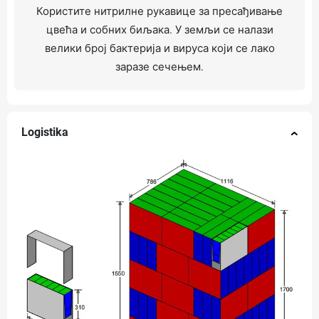
Користите нитрилне рукавице за пресађивање
цвећа и собних биљака. У земљи се налази
велики број бактерија и вируса који се лако
заразе сечењем.
Logistika