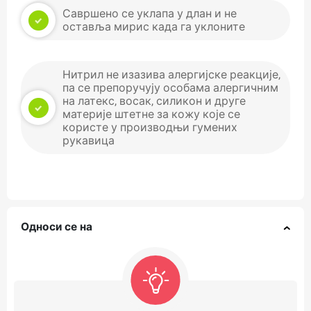
Савршено се уклапа у длан и не
оставља мирис када га уклоните
Нитрил не изазива алергијске реакције,
па се препоручују особама алергичним
на латекс, восак, силикон и друге
материје штетне за кожу које се
користе у производњи гумених
рукавица
Односи се на