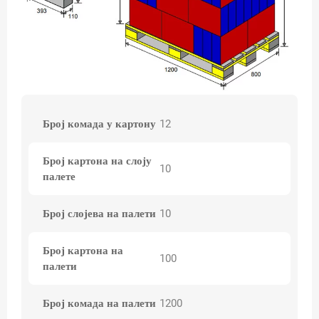
Број комада у картону
12
Број картона на слоју
10
палете
Број слојева на палети
10
Број картона на
100
палети
Број комада на палети
1200