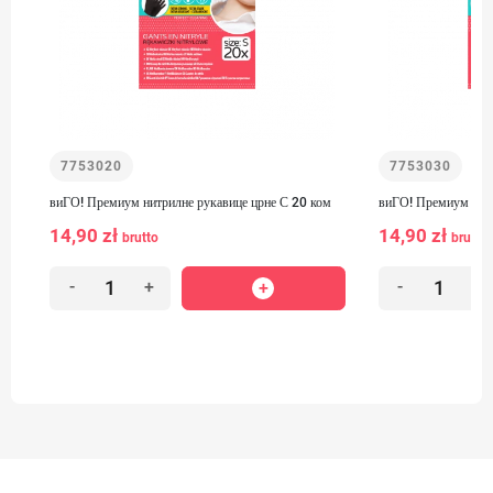
7753020
7753030
виГО! Премиум нитрилне рукавице црне С 20 ком
виГО! Премиум нитр
14,90 zł
14,90 zł
brutto
brutto
-
+
-
+