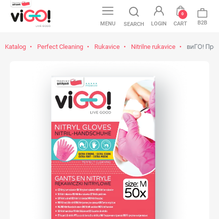
0
B2B
MENU
LOGIN
CART
SEARCH
Katalog
Perfect Cleaning
Rukavice
Nitrilne rukavice
виГО! Пре