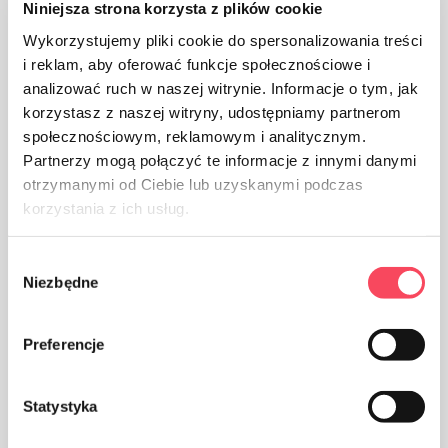
Niniejsza strona korzysta z plików cookie
Wykorzystujemy pliki cookie do spersonalizowania treści
Производ треба заштитити од влаге
i reklam, aby oferować funkcje społecznościowe i
analizować ruch w naszej witrynie. Informacje o tym, jak
korzystasz z naszej witryny, udostępniamy partnerom
społecznościowym, reklamowym i analitycznym.
Partnerzy mogą połączyć te informacje z innymi danymi
otrzymanymi od Ciebie lub uzyskanymi podczas
korzystania z ich usług.
Производ треба заштитити од сунчеве светлости
Wybór
Niezbędne
zgody
Preferencje
АКЛ 1,5
Statystyka