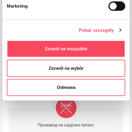
Marketing
Производ је намењен за контакт са храном, не
Pokaż szczegóły
утиче на укус и мирис јела
Zezwól na wszystkie
Zezwól na wybór
Производ за једнократну употребу
Odmowa
Производ не садржи латекс