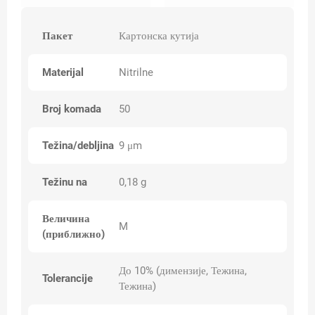
Пакет
Картонска кутија
Materijal
Nitrilne
Broj komada
50
Težina/debljina
9 μm
Težinu na
0,18 g
Величина
M
(приближно)
До 10% (димензије, Тежина,
Tolerancije
Тежина)