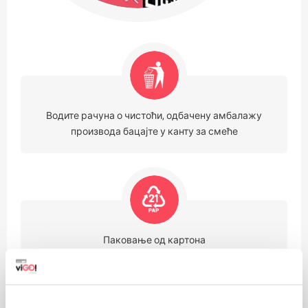
Водите рачуна о чистоћи, одбачену амбалажу
производа бацајте у канту за смеће
Паковање од картона