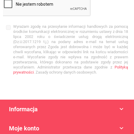
Wyrażam zgodę na przesyłanie informacji handlowych za pomocą
środków komunikacji elektronicznej w rozumieniu ustawy z dnia 18
lipca 2002 roku o świadczenie usług drogą elektroniczną
(Dz.U.2017.1219 t.j.) na podany adres e-mail na temat usług
oferowanych przez Zgoda jest dobrowolna i może być w każdej
chwili wycofana, klikając w odpowiedni link na końcu wiadomości
e-mail. Wycofanie zgody nie wpływa na zgodność z prawem
przetwarzania, którego dokonano na podstawie zgody przez jej
wycofaniem. Administrator przetwarza dane zgodnie z
Polityką
prywatności
. Zasady ochrony danych osobowych.
Informacja

Moje konto
