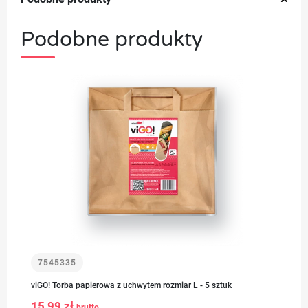
Podobne produkty
7545335
viGO! Torba papierowa z uchwytem rozmiar L - 5 sztuk
15,99 zł
brutto