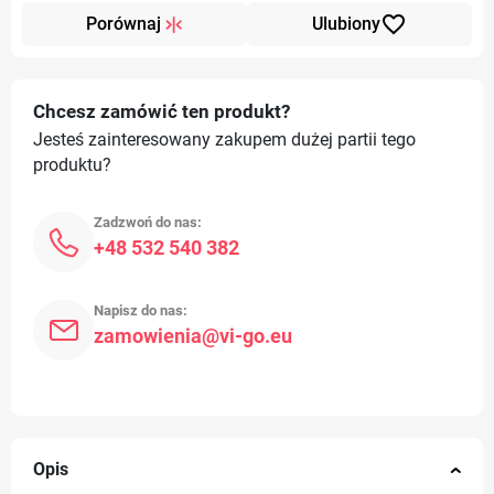
favorite_border
Porównaj
Ulubiony
Chcesz zamówić ten produkt?
Jesteś zainteresowany zakupem dużej partii tego
produktu?
Zadzwoń do nas:
+48 532 540 382
Napisz do nas:
zamowienia@vi-go.eu
Opis