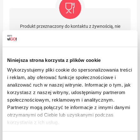
Produkt przeznaczony do kontaktu z żywnością, nie
wpływa na smak i zapach potrawy
Niniejsza strona korzysta z plików cookie
Wykorzystujemy pliki cookie do spersonalizowania treści
i reklam, aby oferować funkcje społecznościowe i
Opakowanie wykonane z papieru
analizować ruch w naszej witrynie. Informacje o tym, jak
korzystasz z naszej witryny, udostępniamy partnerom
społecznościowym, reklamowym i analitycznym.
Partnerzy mogą połączyć te informacje z innymi danymi
otrzymanymi od Ciebie lub uzyskanymi podczas
korzystania z ich usług.
Dbaj o czystość, opakowania po zużytym produkcie
Wybór
wyrzuć do kosza