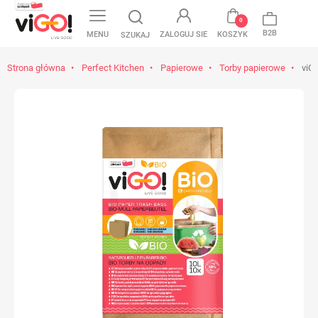
favorite
0
B2B
MENU
ZALOGUJ SIE
KOSZYK
SZUKAJ
Strona główna
Perfect Kitchen
Papierowe
Torby papierowe
viGO