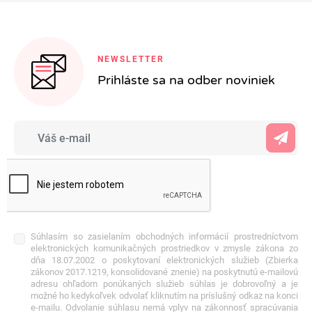
NEWSLETTER
Prihláste sa na odber noviniek
Súhlasím so zasielaním obchodných informácií prostredníctvom
elektronických komunikačných prostriedkov v zmysle zákona zo
dňa 18.07.2002 o poskytovaní elektronických služieb (Zbierka
zákonov 2017.1219, konsolidované znenie) na poskytnutú e-mailovú
adresu ohľadom ponúkaných služieb súhlas je dobrovoľný a je
možné ho kedykoľvek odvolať kliknutím na príslušný odkaz na konci
e-mailu. Odvolanie súhlasu nemá vplyv na zákonnosť spracúvania