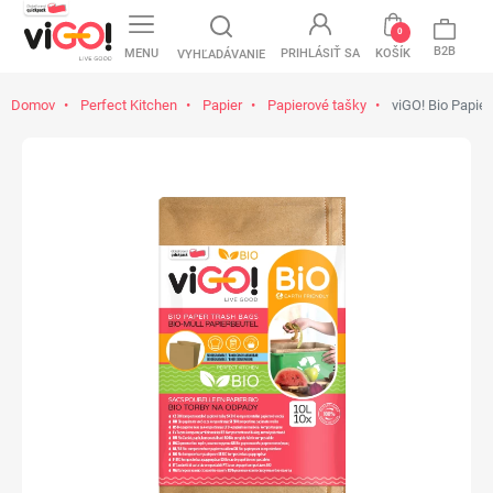
favorite
0
B2B
MENU
PRIHLÁSIŤ SA
KOŠÍK
VYHĽADÁVANIE
Domov
Perfect Kitchen
Papier
Papierové tašky
viGO! Bio Papier