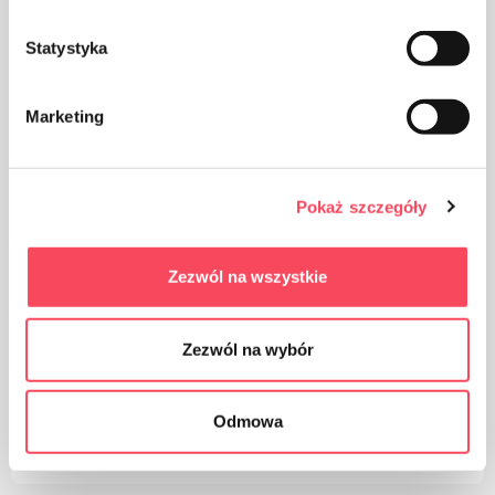
Statystyka
Produkt je možné recyklovať
Marketing
Pokaż szczegóły
Uchovávajte mimo dosahu detí
Zezwól na wszystkie
Zezwól na wybór
Odmowa
Vhodné na recykláciu