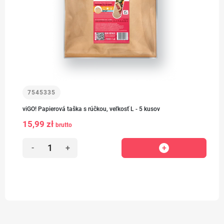
7545335
viGO! Papierová taška s rúčkou, veľkosť L - 5 kusov
15,99 zł
brutto
-
+