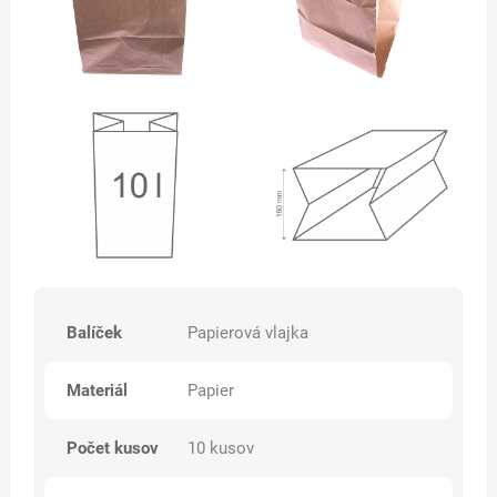
Balíček
Papierová vlajka
Materiál
Papier
Počet kusov
10 kusov