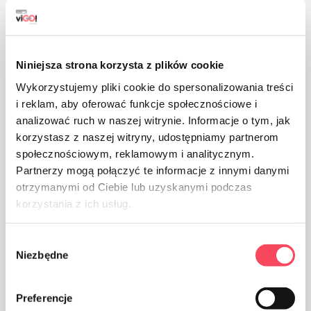
Výrobok je určený na styk s potravinami, nemá vplyv na
chuť a vôňu jedla
Niniejsza strona korzysta z plików cookie
Wykorzystujemy pliki cookie do spersonalizowania treści
i reklam, aby oferować funkcje społecznościowe i
analizować ruch w naszej witrynie. Informacje o tym, jak
korzystasz z naszej witryny, udostępniamy partnerom
Balenie z papiera
społecznościowym, reklamowym i analitycznym.
Partnerzy mogą połączyć te informacje z innymi danymi
otrzymanymi od Ciebie lub uzyskanymi podczas
korzystania z ich usług.
Wybór
Dbajte na čistotu a použité obaly vyhoďte do koša
Niezbędne
zgody
Preferencje