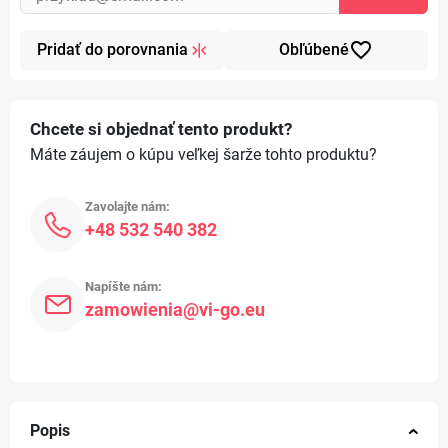
favorite_border
Pridať do porovnania
Obľúbené
Chcete si objednať tento produkt?
Máte záujem o kúpu veľkej šarže tohto produktu?
Zavolajte nám:
+48 532 540 382
Napíšte nám:
zamowienia@vi-go.eu
Popis