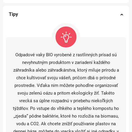
Tipy
Odpadové vaky BIO vyrobené z rastlinných prísad sú
nevyhnutným produktom v zariadení každého
záhradníka alebo záhradkárstva, ktorý miluje prírodu a
chce kultivovať svoju vášeň, pričom dbá o prírodné
prostredie. Vďaka nim môžete pohodlne organizovať
svoju zelenú oázu a pritom ekologicky žiť. Takéto
vrecká sa úplne rozpadnú v priebehu niekoľkých
týždňov. Po vstupe do vlhkého a teplého kompostu ho
„zjedia“ pôdne baktérie, ktoré ho rozložia na biomasu,
vodu a CO2. Ak chcete znížiť používanie plastov na
dennej báze, môžete do vrecka vložiť aj iné odpadky, v