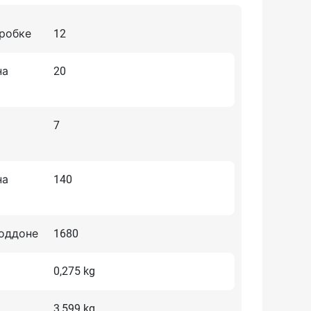
оробке
12
на
20
7
на
140
поддоне
1680
0,275 kg
3,599 kg