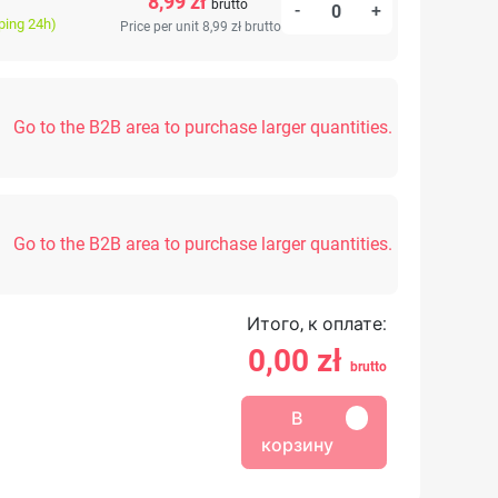
8,99 zł
brutto
-
+
ping 24h)
Price per unit 8,99 zł
brutto
Go to the B2B area to purchase larger quantities.
Go to the B2B area to purchase larger quantities.
Итого, к оплате:
0,00
zł
brutto
В
корзину