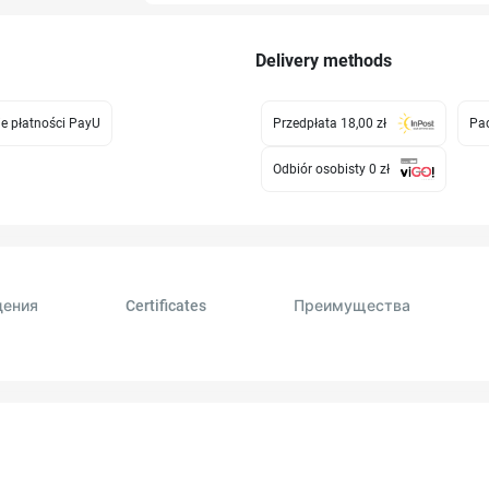
Delivery methods
e płatności PayU
Przedpłata 18,00 zł
Pac
Odbiór osobisty 0 zł
дения
Certificates
Преимущества