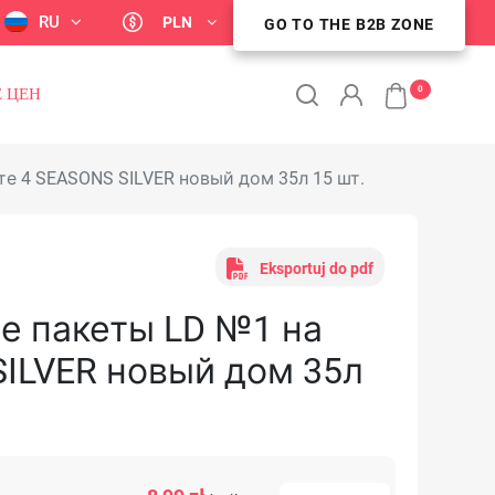
RU
PLN
GO TO THE B2B ZONE
STREFA KLIENTA B2B
0
 ЦЕН
е 4 SEASONS SILVER новый дом 35л 15 шт.
Eksportuj do pdf
е пакеты LD №1 на
SILVER новый дом 35л