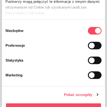
Partnerzy mogą połączyć te informacje z innymi danymi
otrzymanymi od Ciebie lub uzyskanymi podczas
korzystania z ich usług.
Wybór
Упаковка из бумаги
Niezbędne
zgody
Preferencje
Statystyka
Упаковка из полипропилена, полипропилена
считается (рядом с ПЭТ) самым безопасным
Marketing
пластиком для нашего здоровья
Pokaż szczegóły