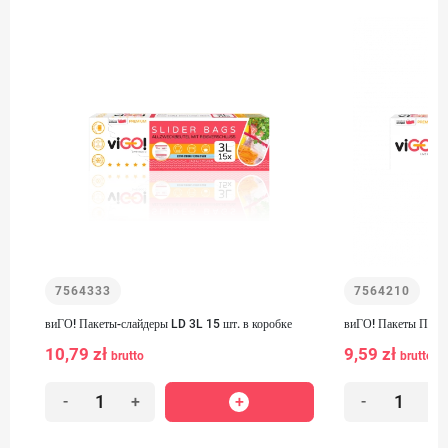
7564333
7564210
виГО! Пакеты-слайдеры LD 3L 15 шт. в коробке
виГО! Пакеты Прем
10,79 zł
9,59 zł
brutto
brutto
-
+
-
+