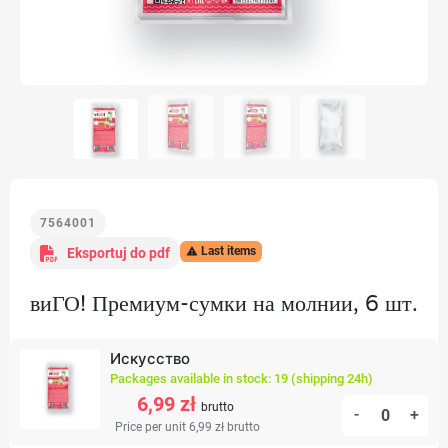
7564001
Last items
Eksportuj do pdf

виГО! Премиум-сумки на молнии, 6 шт.
Искусство
Packages available in stock: 19 (shipping 24h)
6,99 zł
brutto
-
+
Price per unit 6,99 zł
brutto