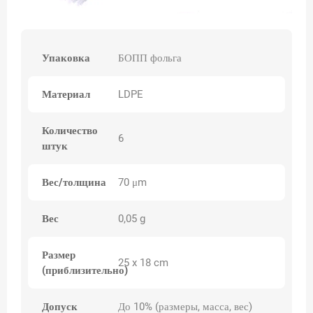
Упаковка
БОПП фольга
Материал
LDPE
Количество
6
штук
Вес/толщина
70 μm
Вес
0,05 g
Размер
25 x 18 cm
(приблизительно)
Допуск
До 10% (размеры, масса, вес)