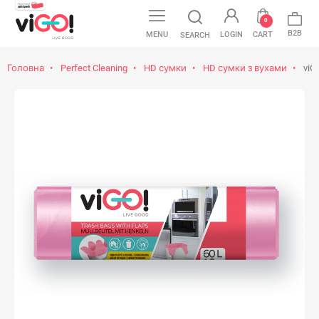
0
B2B
MENU
LOGIN
CART
SEARCH
Головна
Perfect Cleaning
HD сумки
HD сумки з вухами
viG