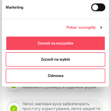
Marketing
Зберігати в недоступному для дітей місці
Pokaż szczegóły
Zezwól na wszystkie
Переваги
Zezwól na wybór
Приємний полуничний аромат
нейтралізує запахи
Odmowa
Ідеально підходить для кошиків
невеликого розміру в будь-якій формі
Легко зав'язані вуха забезпечують
простоту користування, легке закриття