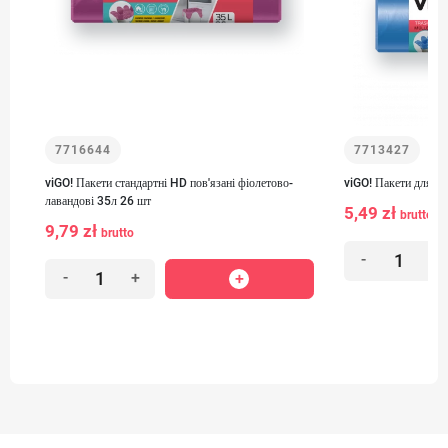
7716644
7713427
viGO! Пакети стандартні HD пов'язані фіолетово-
viGO! Пакети для с
лавандові 35л 26 шт
5,49 zł
brutto
9,79 zł
brutto
-
+
-
+