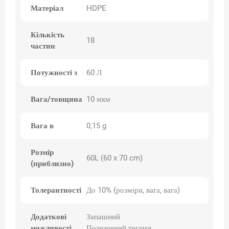
Матеріал
HDPE
Кількість
18
частин
Потужності з
60 Л
Вага/товщина
10 мкм
Вага в
0,15 g
Розмір
60L (60 x 70 cm)
(приблизно)
Толерантності
До 10% (розміри, вага, вага)
Додаткові
Запашний
можливості
Позначений тегами