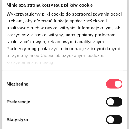
використання (після промивання теплою водою з
Niniejsza strona korzysta z plików cookie
додаванням неагресивних миючих засобів і без
Wykorzystujemy pliki cookie do spersonalizowania treści
використання абразивів (порошки, пасти)
i reklam, aby oferować funkcje społecznościowe i
analizować ruch w naszej witrynie. Informacje o tym, jak
korzystasz z naszej witryny, udostępniamy partnerom
społecznościowym, reklamowym i analitycznym.
Partnerzy mogą połączyć te informacje z innymi danymi
otrzymanymi od Ciebie lub uzyskanymi podczas
Упаковка з паперу
korzystania z ich usług.
Wybór
Niezbędne
zgody
Preferencje
Подбайте про чистоту, викиньте використану
упаковку продукту у відро
Statystyka