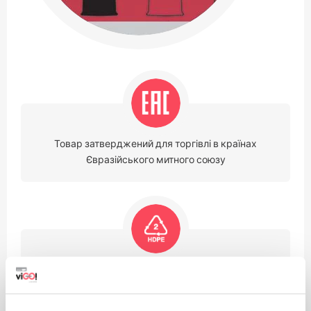
Товар затверджений для торгівлі в країнах
Євразійського митного союзу
Виріб виготовлений з поліетилену високої
щільності, його можна переробити. Пакети,
виготовлені з ЛДСП, підходять для повторного