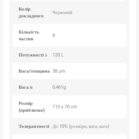
Колір
Червоний
докладного
Кількість
8
частин
Потужності з
120 L
Вага/товщина
38 μm
Вага в
0,461g
Розмір
110 x 70 cm
(приблизно)
Толерантності
До 10% (розміри, вага, вага)