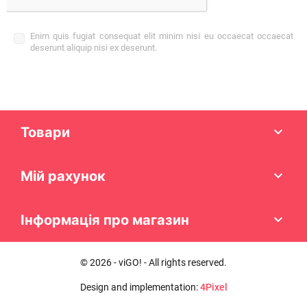
Enim quis fugiat consequat elit minim nisi eu occaecat occaecat
deserunt aliquip nisi ex deserunt.
Товари

Мій рахунок

Інформація про магазин

© 2026 - viGO! - All rights reserved.
Design and implementation:
4Pixel