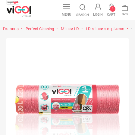
0
B2B
MENU
LOGIN
CART
SEARCH
Головна
Perfect Cleaning
Мішки LD
LD мішки з стрічкою
vi