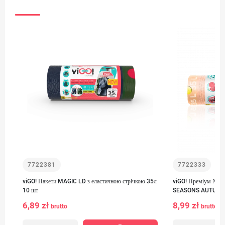
7722381
7722333
viGO! Пакети MAGIC LD з еластичною стрічкою 35л
viGO! Преміум №1 Л
10 шт
SEASONS AUTUMN ж
6,89 zł
8,99 zł
brutto
brutto