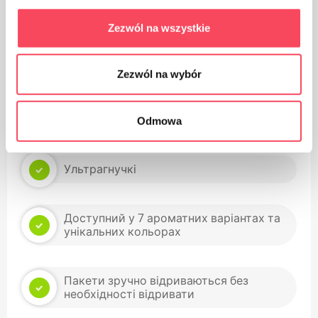
Zezwól na wszystkie
100% перероблена екологічна упаковка,
сертифікована FSC та Blue Angel
Zezwól na wybór
Виготовлений з міцної тришарової
фольги: технологія тиснення додатково
зміцнює сумку
Odmowa
Ультрагнучкі
Доступний у 7 ароматних варіантах та
унікальних кольорах
Пакети зручно відриваються без
необхідності відривати