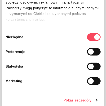
społecznościowym, reklamowym i analitycznym.
Зберігати в недоступному для дітей місці
Partnerzy mogą połączyć te informacje z innymi danymi
otrzymanymi od Ciebie lub uzyskanymi podczas
korzystania z ich usług.
Certificates
Wybór
Niezbędne
zgody
Blue Angel
Preferencje
Statystyka
FSC
Marketing
Pokaż szczegóły
Переваги