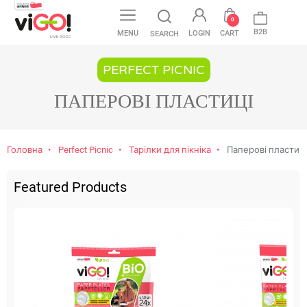
favorite
0
B2B
MENU
LOGIN
CART
SEARCH
PERFECT PICNIC
ПАПЕРОВІ ПЛАСТИЦІ
Головна
Perfect Picnic
Тарілки для пікніка
Паперові пластиці
Featured Products