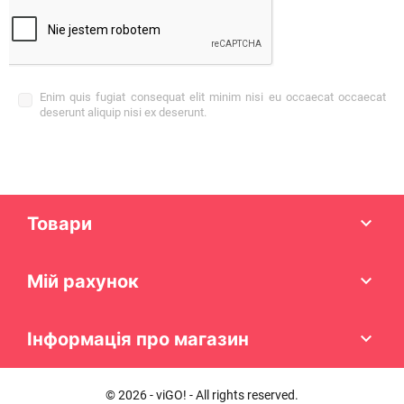
Enim quis fugiat consequat elit minim nisi eu occaecat occaecat
deserunt aliquip nisi ex deserunt.
Товари

Мій рахунок

Інформація про магазин

© 2026 - viGO! - All rights reserved.