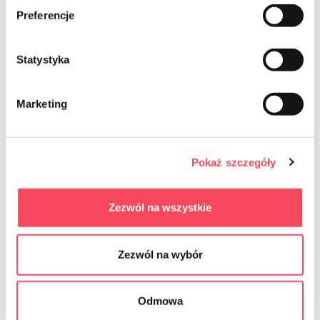
Preferencje
Statystyka
Marketing
7312060
7312228
Pokaż szczegóły
viGO! БІО Тарілки паперові білі 18 см 6
viGO! БІО Тарілки паперові білі 23 см 6
шт
шт
Zezwól na wszystkie
2,99 zł
3,99 zł
brutto
brutto
-
+
-
+
Zezwól na wybór
Odmowa