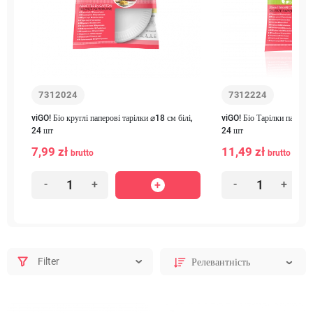
7312024
7312224
viGO! Біо круглі паперові тарілки ⌀18 см білі,
viGO! Біо Тарілки паперов
24 шт
24 шт
7,99 zł
11,49 zł
brutto
brutto
-
+
-
+
Filter