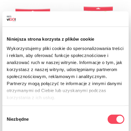
Niniejsza strona korzysta z plików cookie
Wykorzystujemy pliki cookie do spersonalizowania treści
i reklam, aby oferować funkcje społecznościowe i
analizować ruch w naszej witrynie. Informacje o tym, jak
7312222
7312224
korzystasz z naszej witryny, udostępniamy partnerom
viGO! Біо круглі паперові тарілки ⌀
viGO! Біо Тарілки паперові круглі
społecznościowym, reklamowym i analitycznym.
23см коричневі 20шт_без відходів
⌀23см білі 24 шт
Partnerzy mogą połączyć te informacje z innymi danymi
13,99 zł
11,49 zł
brutto
brutto
otrzymanymi od Ciebie lub uzyskanymi podczas
korzystania z ich usług.
-
+
-
+
Wybór
Niezbędne
zgody