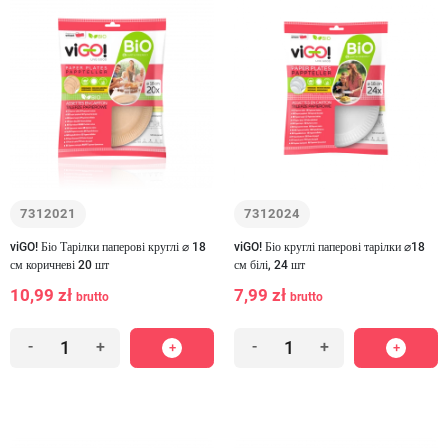
7312021
7312024
viGO! Біо Тарілки паперові круглі ⌀ 18
viGO! Біо круглі паперові тарілки ⌀18
см коричневі 20 шт
см білі, 24 шт
10,99 zł
7,99 zł
brutto
brutto
-
+
-
+