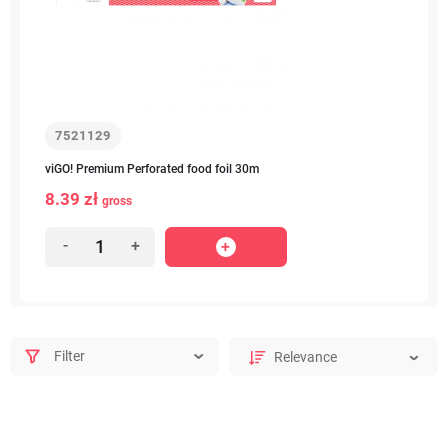
7521129
viGO! Premium Perforated food foil 30m
8.39 zł
gross
-
+
Filter