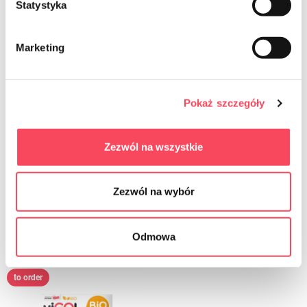
Statystyka
Marketing
Pokaż szczegóły
7521220
7525610
Zezwól na wszystkie
viGO! Premium Food foil 20m
viGO! Food foil 10 m
7.19 zł
9.59 zł
gross
gross
Zezwól na wybór
-
+
-
+
Odmowa
to order