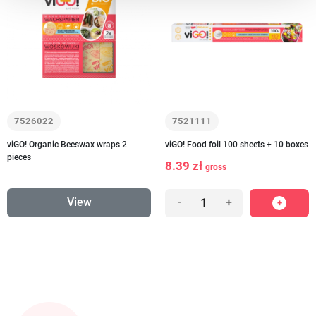
7526022
7521111
viGO! Organic Beeswax wraps 2
viGO! Food foil 100 sheets + 10 boxes
pieces
8.39 zł
gross
View
-
+