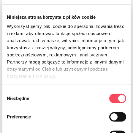
Niniejsza strona korzysta z plików cookie
Wykorzystujemy pliki cookie do spersonalizowania treści
i reklam, aby oferować funkcje społecznościowe i
analizować ruch w naszej witrynie. Informacje o tym, jak
korzystasz z naszej witryny, udostępniamy partnerom
7521129
7521150
społecznościowym, reklamowym i analitycznym.
Partnerzy mogą połączyć te informacje z innymi danymi
viGO! Premium Perforated food foil
viGO! Premium Food foil 50m
otrzymanymi od Ciebie lub uzyskanymi podczas
30m
9.59 zł
gross
korzystania z ich usług.
8.39 zł
gross
Wybór
-
+
-
+
Niezbędne
zgody
Preferencje