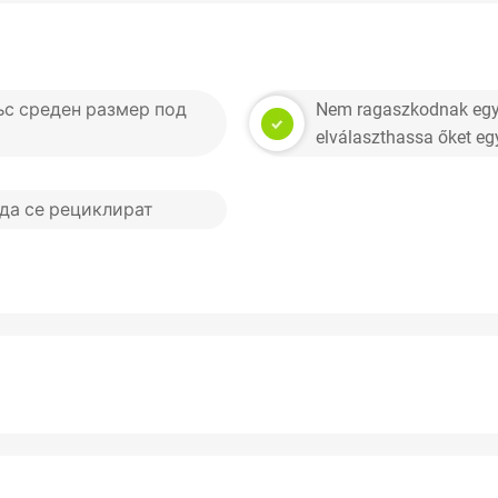
с среден размер под
Nem ragaszkodnak egym
elválaszthassa őket eg
 да се рециклират