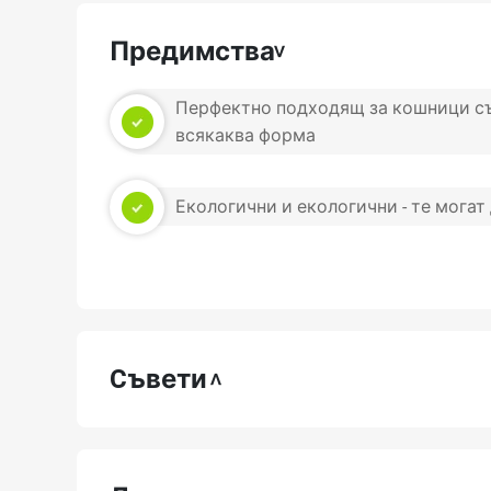
Предимства
Перфектно подходящ за кошници съ
всякаква форма
Екологични и екологични - те могат
Cъвети