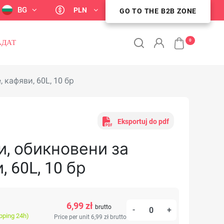
BG
PLN
GO TO THE B2B ZONE
STREFA KLIENTA B2B
0
АДАТ
 кафяви, 60L, 10 бр
Eksportuj do pdf
ли, обикновени за
 60L, 10 бр
6,99 zł
brutto
-
+
ipping 24h)
Price per unit 6,99 zł
brutto