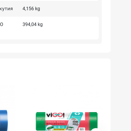
 кутия
4,156 kg
RO
394,04 kg