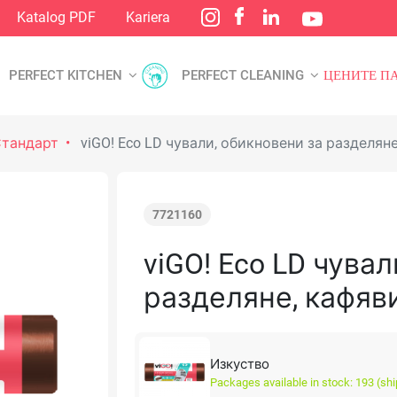
Katalog PDF
Kariera
PERFECT KITCHEN
PERFECT CLEANING
ЦЕНИТЕ П
тандарт
viGO! Eco LD чували, обикновени за разделяне,
7721160
viGO! Eco LD чува
разделяне, кафяви,
Изкуство
Packages available in stock: 193 (sh