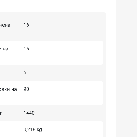
нена
16
и на
15
6
овки на
90
т
1440
0,218 kg