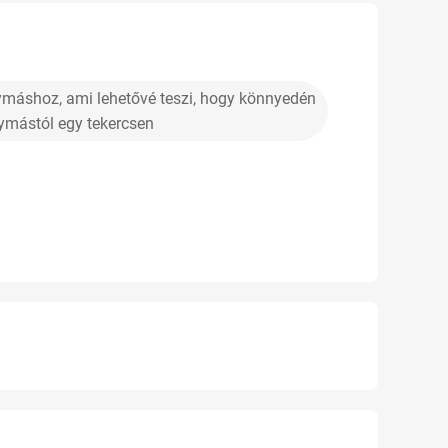
áshoz, ami lehetővé teszi, hogy könnyedén
ymástól egy tekercsen