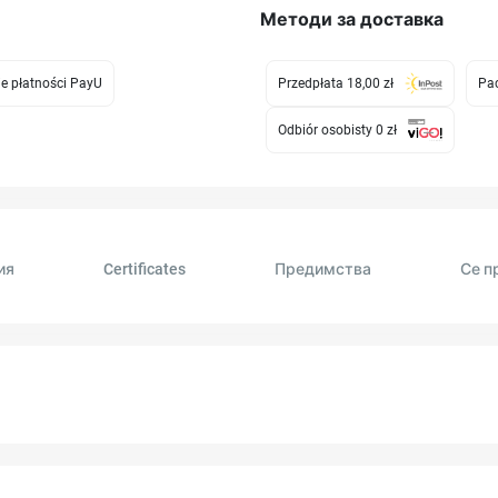
Методи за доставка
e płatności PayU
Przedpłata 18,00 zł
Pac
Odbiór osobisty 0 zł
ия
Certificates
Πредимства
Се п