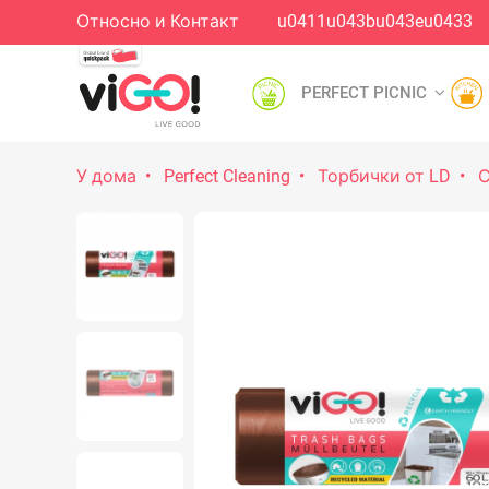
Относно и Контакт
u0411u043bu043eu0433
PERFECT PICNIC
У дома
Perfect Cleaning
Торбички от LD
С