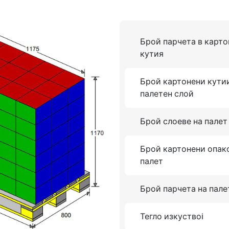
Брой парчета в карто
кутия
Брой картонени кути
палетен слой
Брой слоеве на палет
Брой картонени опак
палет
Брой парчета на пале
Тегло изкуствоi