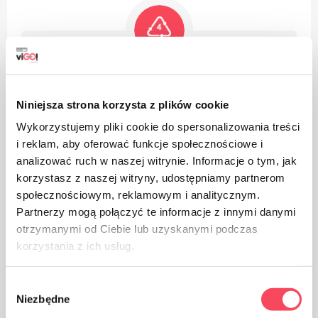
Produktet er laget av polyetylen med lav tetthet, det kan
resirkuleres
Niniejsza strona korzysta z plików cookie
Wykorzystujemy pliki cookie do spersonalizowania treści
i reklam, aby oferować funkcje społecznościowe i
analizować ruch w naszej witrynie. Informacje o tym, jak
korzystasz z naszej witryny, udostępniamy partnerom
społecznościowym, reklamowym i analitycznym.
Emballasje laget av papir
Partnerzy mogą połączyć te informacje z innymi danymi
otrzymanymi od Ciebie lub uzyskanymi podczas
korzystania z ich usług.
Wybór
Niezbędne
zgody
Ta vare på renslighet, kast den brukte