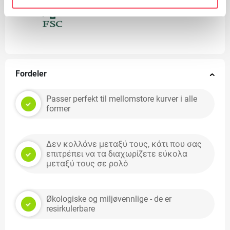
FSC
Fordeler
Passer perfekt til mellomstore kurver i alle
former
Δεν κολλάνε μεταξύ τους, κάτι που σας
επιτρέπει να τα διαχωρίζετε εύκολα
μεταξύ τους σε ρολό
Økologiske og miljøvennlige - de er
resirkulerbare