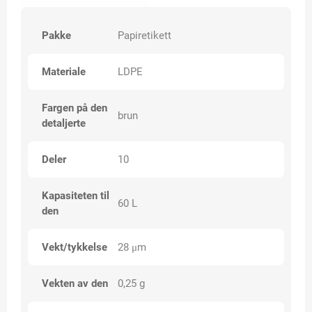
Pakke
Papiretikett
Materiale
LDPE
Fargen på den
brun
detaljerte
Deler
10
Kapasiteten til
60 L
den
Vekt/tykkelse
28 μm
Vekten av den
0,25 g