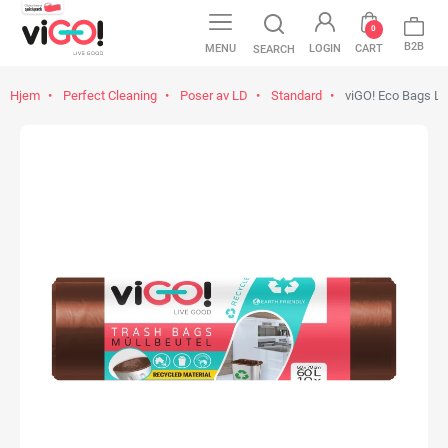
0
B2B
MENU
LOGIN
CART
SEARCH
Hjem
Perfect Cleaning
Poser av LD
Standard
viGO! Eco Bags LD,