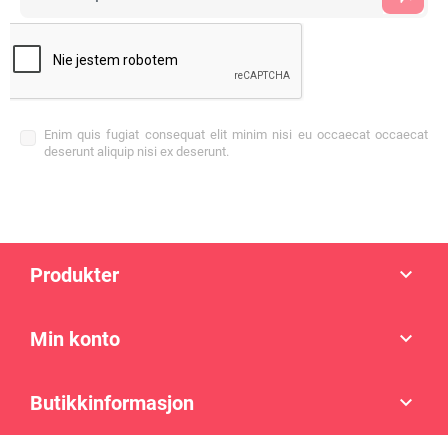
Enim quis fugiat consequat elit minim nisi eu occaecat occaecat
deserunt aliquip nisi ex deserunt.
Produkter

Min konto

Butikkinformasjon
