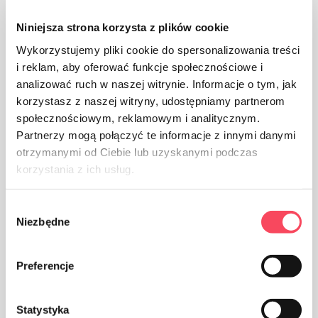
Niniejsza strona korzysta z plików cookie
Wykorzystujemy pliki cookie do spersonalizowania treści
i reklam, aby oferować funkcje społecznościowe i
analizować ruch w naszej witrynie. Informacje o tym, jak
korzystasz z naszej witryny, udostępniamy partnerom
społecznościowym, reklamowym i analitycznym.
Partnerzy mogą połączyć te informacje z innymi danymi
otrzymanymi od Ciebie lub uzyskanymi podczas
korzystania z ich usług.
Wybór
Niezbędne
zgody
Preferencje
Produktas yra skirtas sąlyčiui su maistu, jis neturi įtakos
Statystyka
patiekalo skoniui ir kvapui