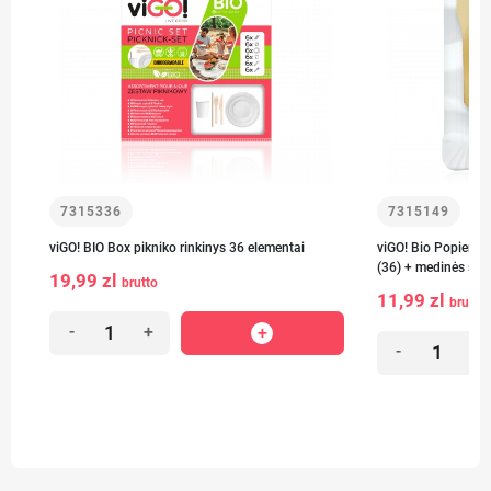
7315336
7315149
viGO! BIO Box pikniko rinkinys 36 elementai
viGO! Bio Popieria
(36) + medinės šakut
19,99 zl
brutto
11,99 zl
brutto
-
+
-
+