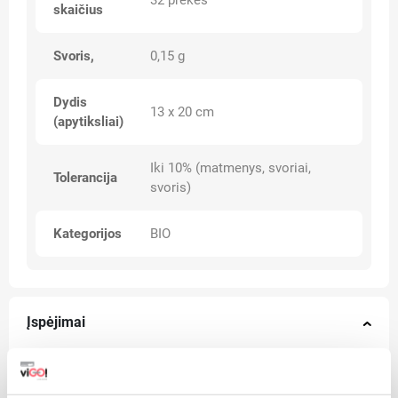
32 prekės
skaičius
Svoris,
0,15 g
Dydis
13 x 20 cm
(apytiksliai)
Iki 10% (matmenys, svoriai,
Tolerancija
svoris)
Kategorijos
BIO
Įspėjimai