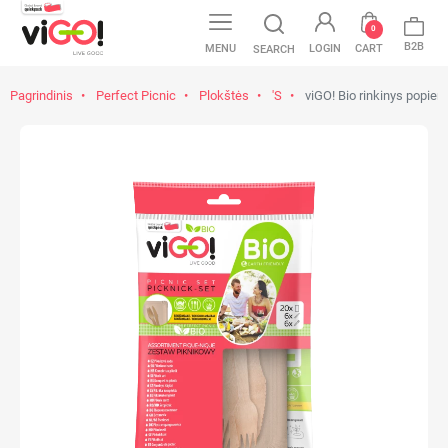
0
B2B
MENU
LOGIN
CART
SEARCH
Pagrindinis
Perfect Picnic
Plokštės
'S
viGO! Bio rinkinys popieri