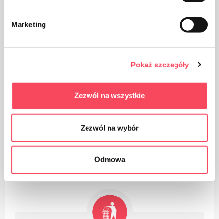
Marketing
Pokaż szczegóły
Produktą galima perdirbti
Zezwól na wszystkie
Zezwól na wybór
Pakuotė iš polipropileno, PP, laikoma (šalia PET)
Odmowa
saugiausiu plastiku mūsų sveikatai