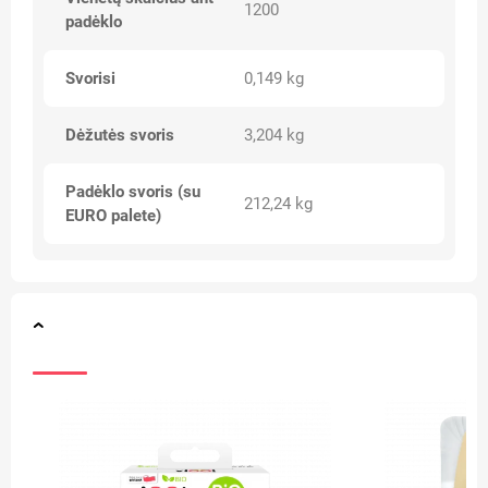
1200
padėklo
Svorisi
0,149 kg
Dėžutės svoris
3,204 kg
Padėklo svoris (su
212,24 kg
EURO palete)