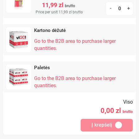
11,99 zl
brutto
-
+
Price per unit 11,99 zl
brutto
Kartono dėžutė
Go to the B2B area to purchase larger
quantities.
Paletės
Go to the B2B area to purchase larger
quantities.
Viso
0,00
zl
brutto
Į krepšelį