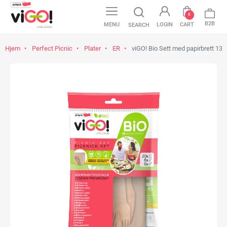
0
B2B
MENU
LOGIN
CART
SEARCH
Hjem
Perfect Picnic
Plater
ER
viGO! Bio Sett med papirbrett 13x2