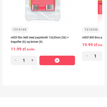
7315149
7315336
viGO! Bio Sett med papirbrett 13x20cm (36) +
viGO! BIO Box pikni
tregafler (6) og kniver (6)
19.99 zł
brutto
11.99 zł
brutto
-
+
-
+