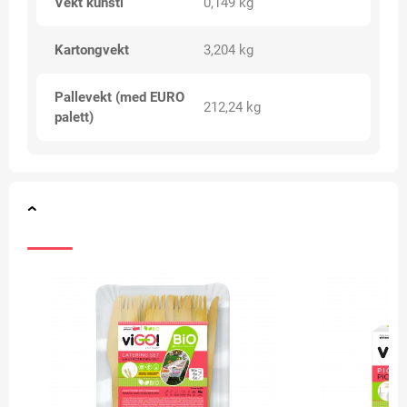
Vekt kunsti
0,149 kg
Kartongvekt
3,204 kg
Pallevekt (med EURO
212,24 kg
palett)