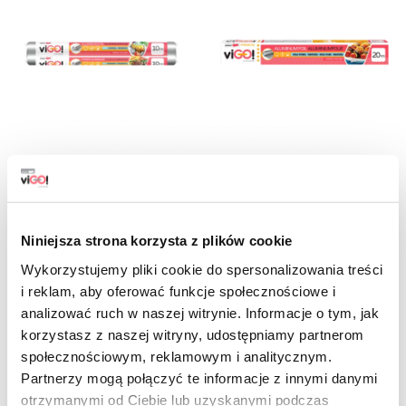
7511010
7512620
viGO! Standartinė aliuminio folija 10m
viGO! Premium nr.1 Aliuminio folija
20m
7,69 zl
brutto
18,69 zl
Niniejsza strona korzysta z plików cookie
brutto
Wykorzystujemy pliki cookie do spersonalizowania treści
-
+
-
+
i reklam, aby oferować funkcje społecznościowe i
analizować ruch w naszej witrynie. Informacje o tym, jak
korzystasz z naszej witryny, udostępniamy partnerom
społecznościowym, reklamowym i analitycznym.
Partnerzy mogą połączyć te informacje z innymi danymi
otrzymanymi od Ciebie lub uzyskanymi podczas