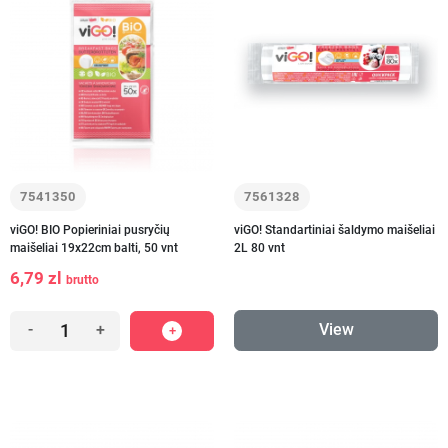
7541350
7561328
viGO! BIO Popieriniai pusryčių
viGO! Standartiniai šaldymo maišeliai
maišeliai 19x22cm balti, 50 vnt
2L 80 vnt
6,79 zl
brutto
View
-
+