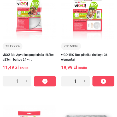
7312224
7315336
viGO! Bio Apvalios popierinės lėkštės
viGO! BIO Box pikniko rinkinys 36
⌀23cm baltos 24 vnt
elementai
11,49 zl
19,99 zl
brutto
brutto
-
+
-
+