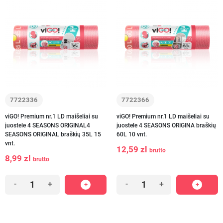
7722336
7722366
viGO! Premium nr.1 LD maišeliai su
viGO! Premium nr.1 LD maišeliai su
juostele 4 SEASONS ORIGINAL4
juostele 4 SEASONS ORIGINA braškių
SEASONS ORIGINAL braškių 35L 15
60L 10 vnt.
vnt.
12,59 zl
brutto
8,99 zl
brutto
-
+
-
+