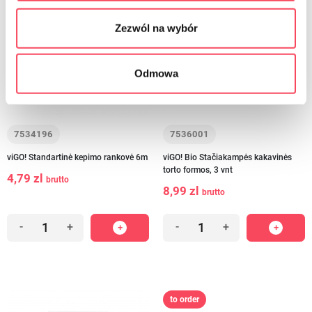
Zezwól na wybór
Odmowa
7534196
7536001
viGO! Standartinė kepimo rankovė 6m
viGO! Bio Stačiakampės kakavinės
torto formos, 3 vnt
4,79 zl
brutto
8,99 zl
brutto
-
+
-
+
to order