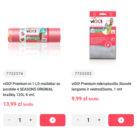
7722376
7733202
viGO! Premium nr.1 LD maišeliai su
viGO! Premium mikropluošto šluostė
juostele 4 SEASONS ORIGINAL
langams ir veidrodžiams, 1 vnt
braškių 120L 8 vnt.
9,99 zl
brutto
13,99 zl
brutto
-
+
-
+