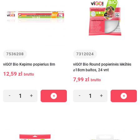
7536208
7312024
viGO! Bio Kepimo popierius 8m
viGO! Bio Round popierinės lėkštės
⌀18cm baltos, 24 vnt
12,59 zl
brutto
7,99 zl
brutto
-
+
-
+