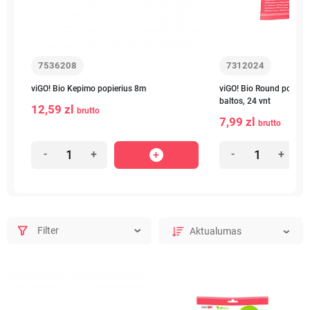
7536208
7312024
viGO! Bio Kepimo popierius 8m
viGO! Bio Round popieri
baltos, 24 vnt
12,59 zl
brutto
7,99 zl
brutto
-
+
-
+
Filter