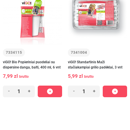
7334115
7341004
viGO! Bio Popieriniai puodeliai su
viGO! Standartinis Maži
dispersine danga, balti, 400 ml, 6 vnt
stačiakampiai grilio padėklai, 3 vnt
7,99 zl
5,99 zl
brutto
brutto
-
+
-
+