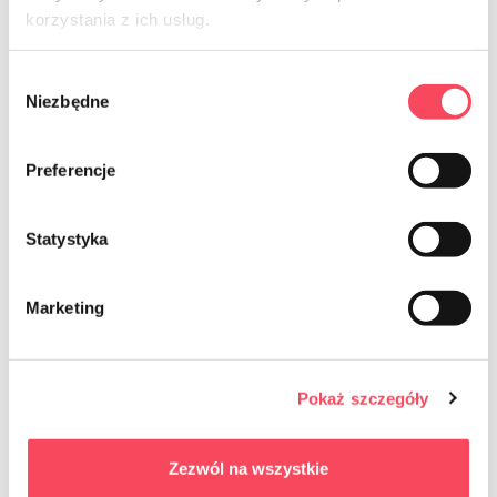
korzystania z ich usług.
Wybór
Niezbędne
zgody
Preferencje
7521129
7533385
Statystyka
viGO! Premium Food folija su
viGO! Aukščiausios kokybės kepimo
perforacija 30 m
popierius lakštais, 20 vnt
8,39 zl
9,39 zl
brutto
brutto
Marketing
-
+
-
+
Pokaż szczegóły
Zezwól na wszystkie