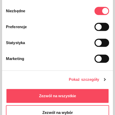
Wybór
Niezbędne
zgody
Preferencje
Verpakking gemaakt van karton
Statystyka
Marketing
Zorg voor netheid, gooi de verpakking van het gebruikte
product in de prullenbak
Pokaż szczegóły
Zezwól na wszystkie
Zezwól na wybór