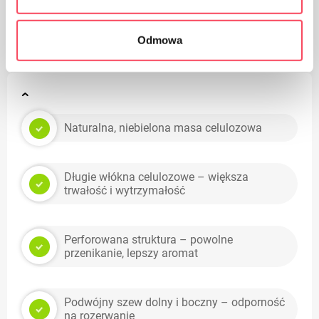
Het product is bedoeld voor contact met voedsel, het
heeft geen invloed op de smaak en geur van het gerecht
Odmowa
Naturalna, niebielona masa celulozowa
Długie włókna celulozowe – większa
trwałość i wytrzymałość
Perforowana struktura – powolne
przenikanie, lepszy aromat
Podwójny szew dolny i boczny – odporność
na rozerwanie