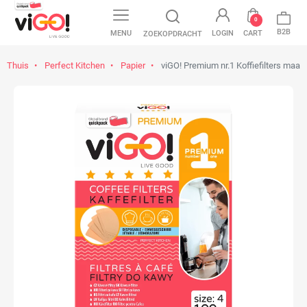
0
B2B
MENU
LOGIN
CART
ZOEKOPDRACHT
Thuis
Perfect Kitchen
Papier
viGO! Premium nr.1 Koffiefilters maat