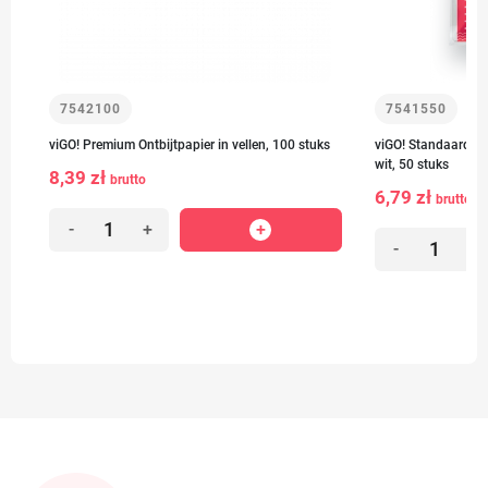
7542100
7541550
viGO! Premium Ontbijtpapier in vellen, 100 stuks
viGO! Standaard Pa
wit, 50 stuks
8,39 zł
brutto
6,79 zł
brutto
-
+
-
+