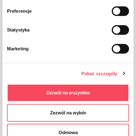
Emballasje laget av papp
Preferencje
Statystyka
Marketing
Ta vare på renslighet, kast den brukte
produktemballasjen i søpla
Pokaż szczegóły
Zezwól na wszystkie
Produktet er beregnet på kontakt med mat, det påvirker
Zezwól na wybór
ikke smaken og lukten av parabolen
Odmowa