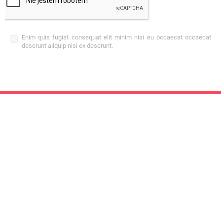
Enim quis fugiat consequat elit minim nisi eu occaecat occaecat
deserunt aliquip nisi ex deserunt.
Produkter

Min konto

Butikkinformasjon

© 2026 - viGO! - All rights reserved.
Design and implementation:
4Pixel