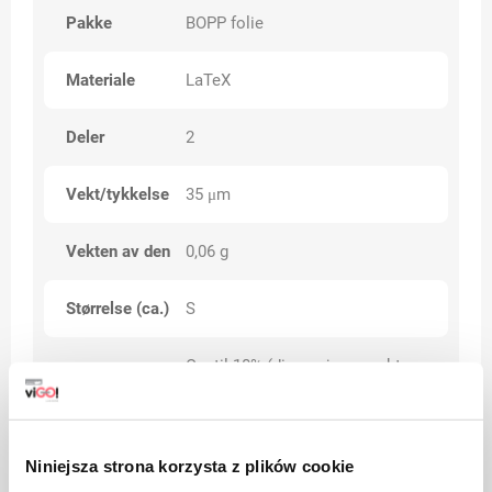
Pakke
BOPP folie
Materiale
LaTeX
Deler
2
Vekt/tykkelse
35 μm
Vekten av den
0,06 g
Størrelse (ca.)
S
Opptil 10% (dimensjoner, vekter,
Toleranse
vekt)
Kategorier
Premie
Niniejsza strona korzysta z plików cookie