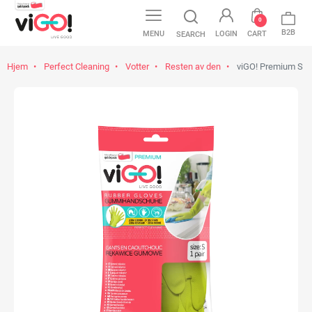
0
B2B
MENU
LOGIN
CART
SEARCH
Hjem
Perfect Cleaning
Votter
Resten av den
viGO! Premium S 