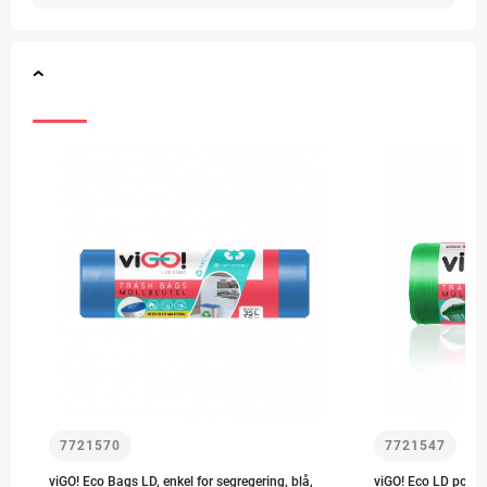
7721570
7721547
viGO! Eco Bags LD, enkel for segregering, blå,
viGO! Eco LD poser,