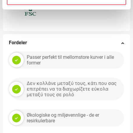
FSC
Fordeler
Passer perfekt til mellomstore kurver i alle
former
Δεν κολλάνε μεταξύ τους, κάτι που σας
επιτρέπει να τα διαχωρίζετε εύκολα
μεταξύ τους σε ρολό
Økologiske og miljøvennlige - de er
resirkulerbare