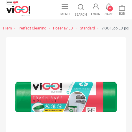
0
B2B
MENU
LOGIN
CART
SEARCH
Hjem
Perfect Cleaning
Poser av LD
Standard
viGO! Eco LD poser