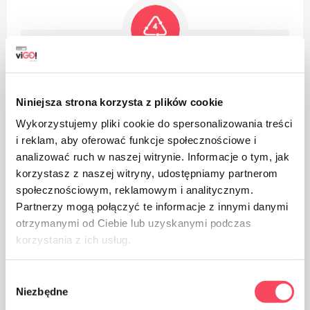
Produktet er laget av polyetylen med lav tetthet, det kan
resirkuleres
Niniejsza strona korzysta z plików cookie
Wykorzystujemy pliki cookie do spersonalizowania treści
i reklam, aby oferować funkcje społecznościowe i
analizować ruch w naszej witrynie. Informacje o tym, jak
korzystasz z naszej witryny, udostępniamy partnerom
społecznościowym, reklamowym i analitycznym.
Emballasje laget av papir
Partnerzy mogą połączyć te informacje z innymi danymi
otrzymanymi od Ciebie lub uzyskanymi podczas
korzystania z ich usług.
Wybór
Niezbędne
zgody
Ta vare på renslighet, kast den brukte