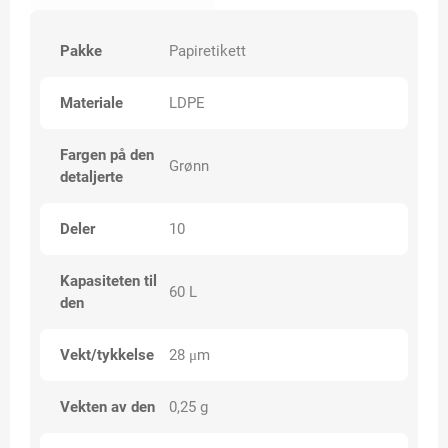
Pakke
Papiretikett
Materiale
LDPE
Fargen på den
Grønn
detaljerte
Deler
10
Kapasiteten til
60 L
den
Vekt/tykkelse
28 μm
Vekten av den
0,25 g