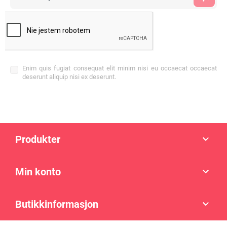
Enim quis fugiat consequat elit minim nisi eu occaecat occaecat
deserunt aliquip nisi ex deserunt.
Produkter

Min konto

Butikkinformasjon
