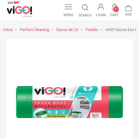
0
B2B
MENU
LOGIN
CART
SEARCH
Início
Perfect Cleaning
Sacos de LD
Padrão
viGO! Sacos Eco LD