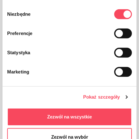
Wybór
Niezbędne
zgody
Tome cuidado com a limpeza, jogue fora a embalagem
do produto usado na lixeira
Preferencje
Statystyka
Marketing
Manter fora do alcance das crianças
Pokaż szczegóły
Certificates
Zezwól na wszystkie
Blue Angel
Zezwól na wybór