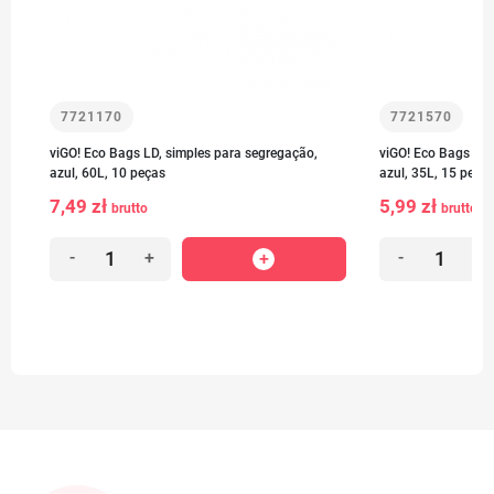
7721170
7721570
viGO! Eco Bags LD, simples para segregação,
viGO! Eco Bags LD,
azul, 60L, 10 peças
azul, 35L, 15 peça
7,49 zł
5,99 zł
brutto
brutto
-
+
-
+