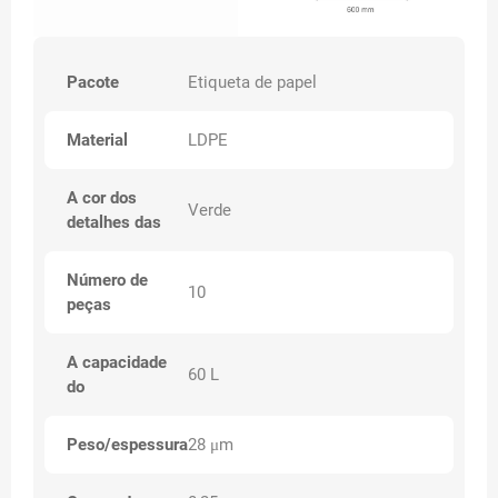
Pacote
Etiqueta de papel
Material
LDPE
A cor dos
Verde
detalhes das
Número de
10
peças
A capacidade
60 L
do
Peso/espessura
28 μm