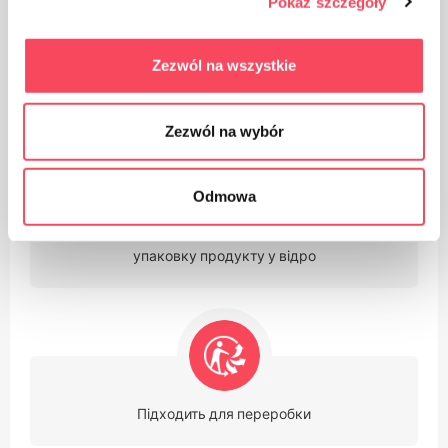
Pokaż szczegóły
Zezwól na wszystkie
Упаковка з паперу або картону
Zezwól na wybór
Odmowa
Подбайте про чистоту, викиньте використану
упаковку продукту у відро
Підходить для переробки