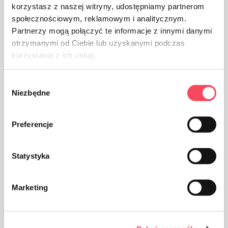
korzystasz z naszej witryny, udostępniamy partnerom
społecznościowym, reklamowym i analitycznym.
Partnerzy mogą połączyć te informacje z innymi danymi
otrzymanymi od Ciebie lub uzyskanymi podczas
korzystania z ich usług.
Wybór
Niezbędne
Продукт призначений для контакту з їжею, він не
zgody
впливає на смак і запах страви
Preferencje
Statystyka
Продукт може бути перероблений
Marketing