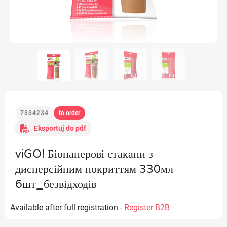
7334234
to order
Eksportuj do pdf
viGO! Біопаперові стакани з
дисперсійним покриттям 330мл
6шт_безвідходів
Available after full registration -
Register B2B