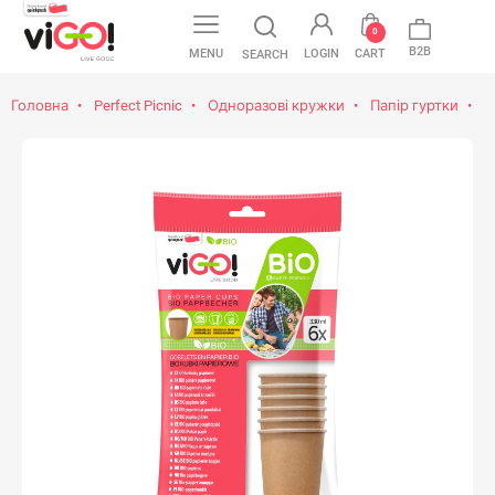
favorite
0
B2B
MENU
LOGIN
CART
SEARCH
Головна
Perfect Picnic
Одноразові кружки
Папір гуртки
v