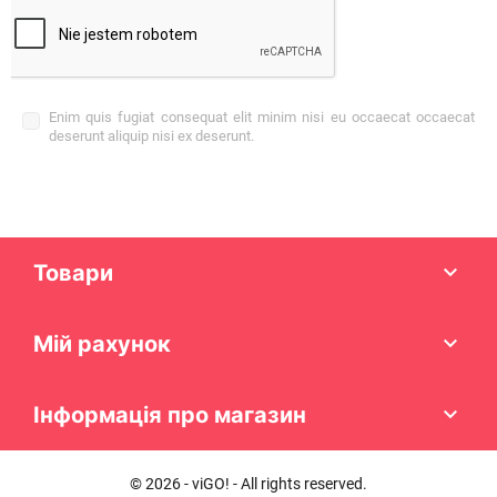
Enim quis fugiat consequat elit minim nisi eu occaecat occaecat
deserunt aliquip nisi ex deserunt.
Товари

Мій рахунок

Інформація про магазин

© 2026 - viGO! - All rights reserved.