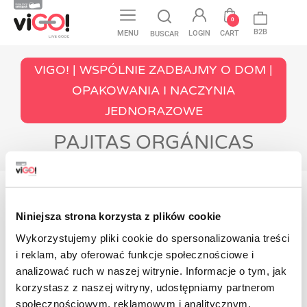
favorite
0
B2B
MENU
LOGIN
CART
BUSCAR
VIGO! | WSPÓLNIE ZADBAJMY O DOM |
OPAKOWANIA I NACZYNIA
JEDNORAZOWE
PAJITAS ORGÁNICAS
No hay productos disponibles todavía
Niniejsza strona korzysta z plików cookie
¡Manténganse al tanto! Se mostrarán más
productos aquí a medida que se agreguen.
Wykorzystujemy pliki cookie do spersonalizowania treści
i reklam, aby oferować funkcje społecznościowe i
Contacto
analizować ruch w naszej witrynie. Informacje o tym, jak
korzystasz z naszej witryny, udostępniamy partnerom
społecznościowym, reklamowym i analitycznym.