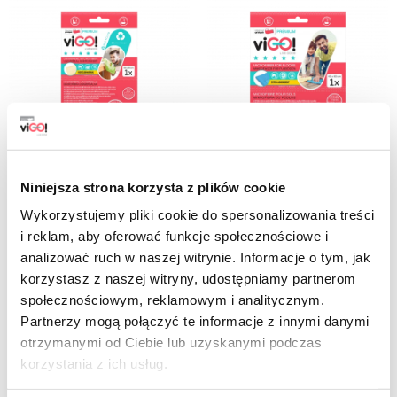
Niniejsza strona korzysta z plików cookie
7733205
7733210
Wykorzystujemy pliki cookie do spersonalizowania treści
viGO! Paño microfibra RECICLADO
viGO! Paño de microfibra Premium
i reklam, aby oferować funkcje społecznościowe i
1ud.
para suelos, 1 pieza
analizować ruch w naszej witrynie. Informacje o tym, jak
9,99 zł
9,99 zł
brutto
brutto
korzystasz z naszej witryny, udostępniamy partnerom
społecznościowym, reklamowym i analitycznym.
-
+
Partnerzy mogą połączyć te informacje z innymi danymi
-
+
otrzymanymi od Ciebie lub uzyskanymi podczas
korzystania z ich usług.