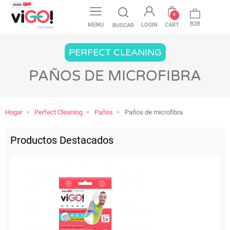
favorite
0
B2B
MENU
LOGIN
CART
BUSCAR
PERFECT CLEANING
PAÑOS DE MICROFIBRA
Hogar
Perfect Cleaning
Paños
Paños de microfibra
Productos Destacados