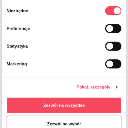
Wybór
Niezbędne
zgody
Preferencje
Statystyka
7733340
Marketing
viGO! Paños de microfibra Premium
para equipos RTV, 3 piezas
5,99 zł
Pokaż szczegóły
brutto
-
+
Zezwól na wszystkie
Zezwól na wybór