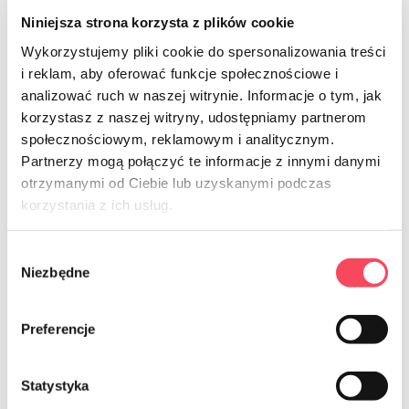
Niniejsza strona korzysta z plików cookie
Wykorzystujemy pliki cookie do spersonalizowania treści
i reklam, aby oferować funkcje społecznościowe i
analizować ruch w naszej witrynie. Informacje o tym, jak
7566012
7566011
korzystasz z naszej witryny, udostępniamy partnerom
viGO! CASA CAJA N.º 1 2025
viGO! Caja de cocina MINI N.° 1 2025
społecznościowym, reklamowym i analitycznym.
39,99 zł
16,99 zł
brutto
brutto
Partnerzy mogą połączyć te informacje z innymi danymi
otrzymanymi od Ciebie lub uzyskanymi podczas
-
+
-
+
korzystania z ich usług.
Wybór
Niezbędne
zgody
Preferencje
NEWSLETTER
Statystyka
Sign up for the newsletter