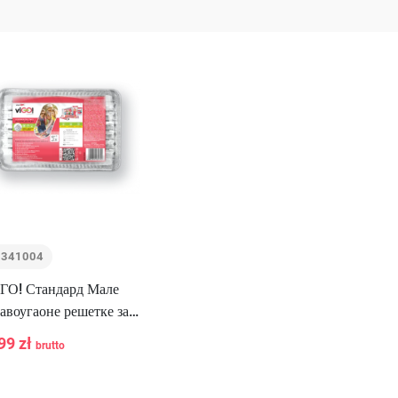
7341004
ГО! Стандард Мале
авоугаоне решетке за
штиљ, 3 комада
99 zł
brutto
+
U