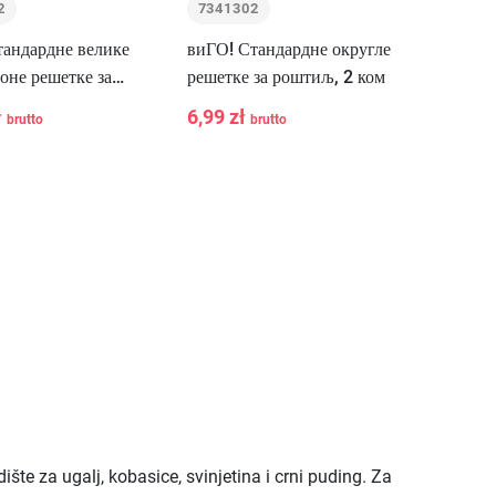
2
7341302
тандардне велике
виГО! Стандардне округле
оне решетке за
решетке за роштиљ, 2 ком
 10 комада
ł
6,99 zł
brutto
brutto
+
-
+
U korpu
U korpu
te za ugalj, kobasice, svinjetina i crni puding. Za