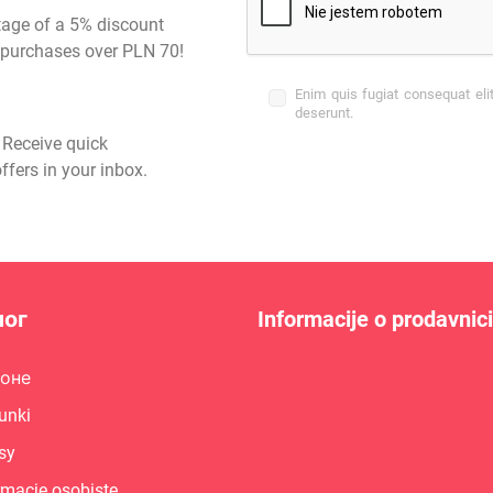
tage of a 5% discount
st purchases over PLN 70!
Enim quis fugiat consequat eli
deserunt.
- Receive quick
ffers in your inbox.
лог
Informacije o prodavnici
поне
unki
sy
rmacje osobiste