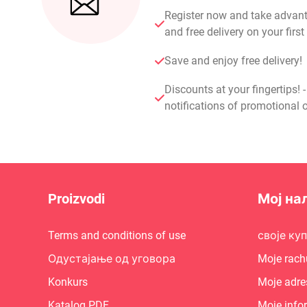
Register now and take advan
and free delivery on your fir
Save and enjoy free delivery!
Discounts at your fingertips! 
notifications of promotional o
Proizvodi
Мој на
Terms and conditions of use
своје ку
Одустајање од уговора
Moje rach
Konkurs
Moje adre
Katalog PDF
Moje info