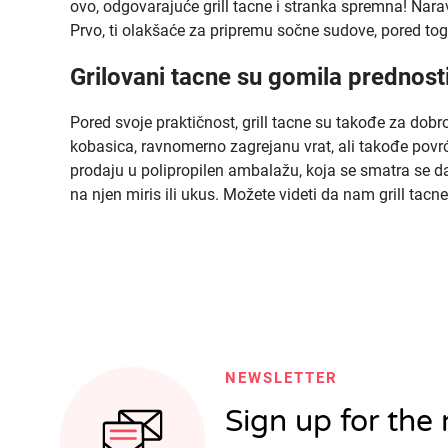
ovo, odgovarajuće grill tacne i stranka spremna! Nara
Prvo, ti olakšaće za pripremu sočne sudove, pored toga,
Grilovani tacne su gomila prednost
Pored svoje praktičnost, grill tacne su takođe za dobr
kobasica, ravnomerno zagrejanu vrat, ali takođe povrće
prodaju u polipropilen ambalažu, koja se smatra se da
na njen miris ili ukus. Možete videti da nam grill tacne
NEWSLETTER
Sign up for the