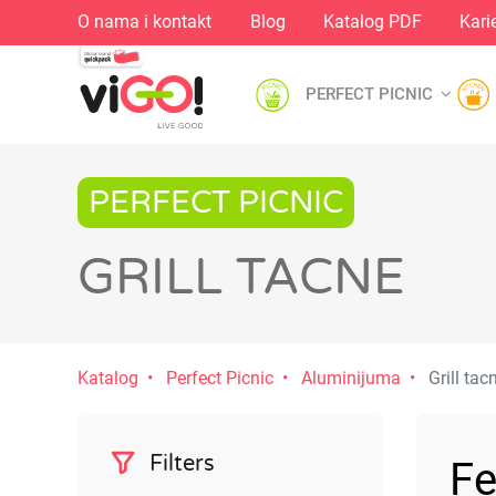
O nama i kontakt
Blog
Katalog PDF
Kari
PERFECT PICNIC
PERFECT PICNIC
GRILL TACNE
Katalog
Perfect Picnic
Aluminijuma
Grill tac
Filters
Fe