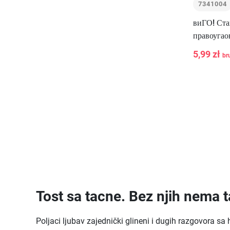
7341004
виГО! Ста
правоугао
роштиљ, 3
5,99 zł
br
-
+
Tost sa tacne. Bez njih nema 
Poljaci ljubav zajednički glineni i dugih razgovora s