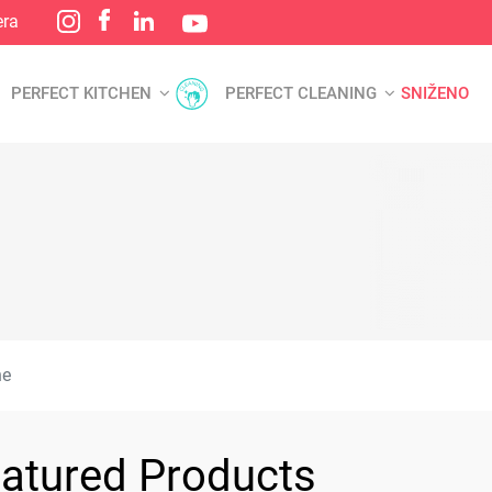
era
PERFECT KITCHEN
PERFECT CLEANING
SNIŽENO
ne
atured Products