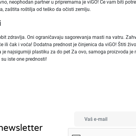
vno, neophodan partner u pripremama je viGO! Će vam biti potreb
 zaštita roštilja od teško da očisti zemlju.
i
obit zdravlja. Oni ograničavaju sagorevanja masti na vatru. Zahv
 ili čak i voća! Dodatna prednost je činjenica da viGO! Štiti živ
 je najsigurniji plastiku za do pet Za ovo, samoga proizvoda j
 su iste one prednosti!
 newsletter