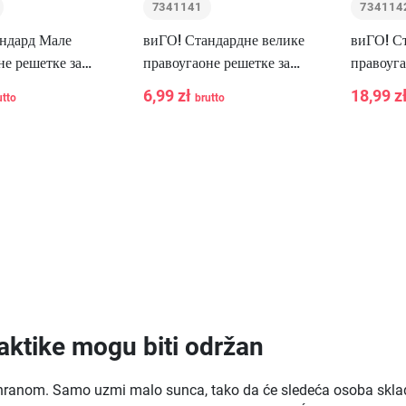
7341141
734114
ндард Мале
виГО! Стандардне велике
виГО! С
не решетке за
правоугаоне решетке за
правоуга
 комада
роштиљ, 4 комада
роштиљ,
6,99 zł
18,99 z
utto
brutto
-
+
-
U korpu
U korpu
taktike mogu biti održan
a hranom. Samo uzmi malo sunca, tako da će sledeća osoba skladiš