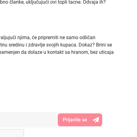
no članke, uključujući ovi topli tacne. Odvaja ih?
aljujući njima, će pripremiti ne samo odličan
otnu sredinu i zdravlje svojih kupaca. Dokaz? Brini se
e namenjen da dolaze u kontakt sa hranom, bez uticaja