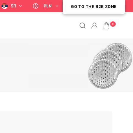
SR
PLN
GO TO THE B2B ZONE
STREFA KLIENTA B2B
0