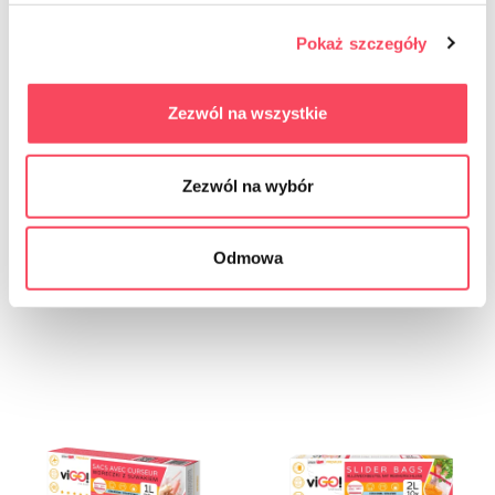
Pokaż szczegóły
Zezwól na wszystkie
7562111
7562113
виГО! Зип кесе ЛД 2Л 20ком кутија
виГО! Зип кесе ЛД 1Л 30ком кутија
Zezwól na wybór
10,79 zł
10,79 zł
brutto
brutto
Odmowa
-
+
-
+