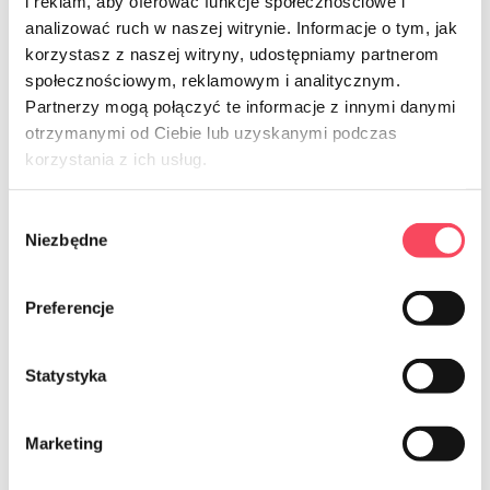
i reklam, aby oferować funkcje społecznościowe i
analizować ruch w naszej witrynie. Informacje o tym, jak
korzystasz z naszej witryny, udostępniamy partnerom
społecznościowym, reklamowym i analitycznym.
Partnerzy mogą połączyć te informacje z innymi danymi
otrzymanymi od Ciebie lub uzyskanymi podczas
7565288
7562030
korzystania z ich usług.
виГО! Премиум кесе за лед 240 ком
viGO! Кесе за замрзавање сладоледа 30
ком
4,99 zł
brutto
Wybór
11,99 zł
brutto
Niezbędne
zgody
-
+
-
+
Preferencje
Statystyka
Marketing