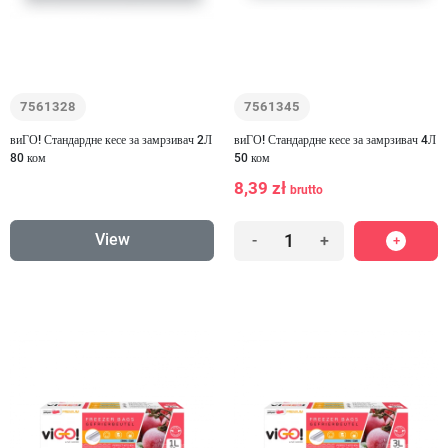
7561328
7561345
виГО! Стандардне кесе за замрзивач 2Л
виГО! Стандардне кесе за замрзивач 4Л
80 ком
50 ком
8,39 zł
brutto
View
-
+