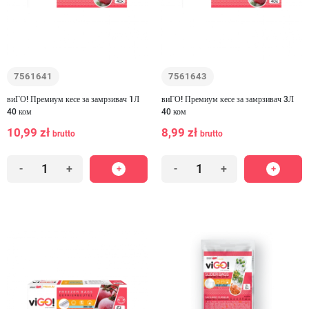
7561641
7561643
виГО! Премиум кесе за замрзивач 1Л
виГО! Премиум кесе за замрзивач 3Л
40 ком
40 ком
10,99 zł
8,99 zł
brutto
brutto
-
+
-
+