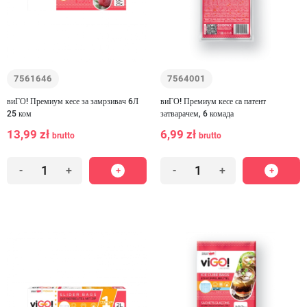
7561646
7564001
виГО! Премиум кесе за замрзивач 6Л
виГО! Премиум кесе са патент
25 ком
затварачем, 6 комада
13,99 zł
6,99 zł
brutto
brutto
-
+
-
+