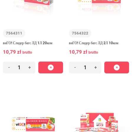
7564311
7564322
виГО! Слидер багс ЛД 1Л 20ком
виГО! Слидер багс ЛД 2Л 10ком
10,79 zł
10,79 zł
brutto
brutto
-
+
-
+