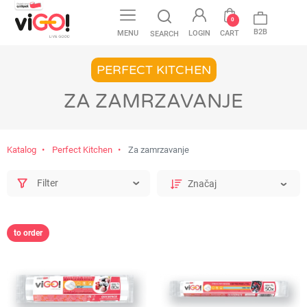
favorite
0
B2B
MENU
LOGIN
CART
SEARCH
PERFECT KITCHEN
ZA ZAMRZAVANJE
Katalog
Perfect Kitchen
Za zamrzavanje
Filter
to order