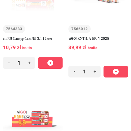
7564333
7566012
виГО! Слидер багс ЛД 3Л 15ком
viGO! КУТИЈА БР. 1 2025
10,79 zł
39,99 zł
brutto
brutto
-
+
-
+