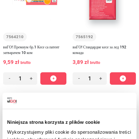
7564210
7565192
виГО! Премиум бр.1 Кесе са патент
виГО! Стандардне кесе за лед 192
затварачем 10 ком
комада
9,59 zł
3,89 zł
brutto
brutto
-
+
-
+
Niniejsza strona korzysta z plików cookie
Wykorzystujemy pliki cookie do spersonalizowania treści