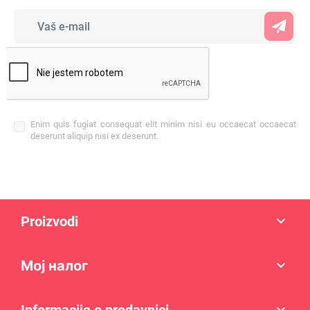
Enim quis fugiat consequat elit minim nisi eu occaecat occaecat
deserunt aliquip nisi ex deserunt.
Proizvodi

Мој налог
