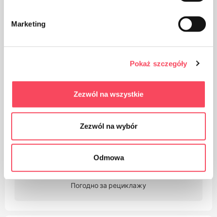
Водите рачуна о чистоћи, одбачену амбалажу
Marketing
производа бацајте у канту за смеће
Pokaż szczegóły
Zezwól na wszystkie
Производ се може опрати до 60 ° Ц
Zezwól na wybór
Odmowa
Погодно за рециклажу