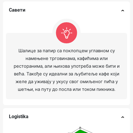
Cавети
Шалице за папир са поклопцем углавном су
намењене трговинама, кафићима или
ресторанима, али њихова употреба може бити и
већа. Такође су идеални за љубитеље кафе који
желе да уживају у укусу свог омиљеног пића у
шетњи, на путу до посла или током пикника.
Logistika