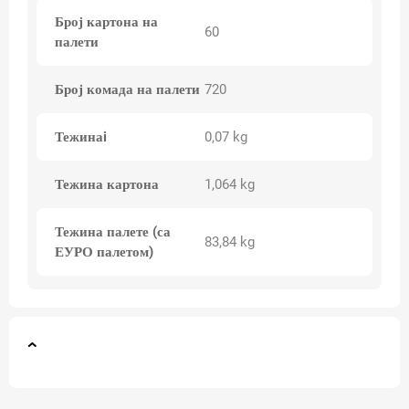
Број картона на
60
палети
Број комада на палети
720
Тежинаi
0,07 kg
Тежина картона
1,064 kg
Тежина палете (са
83,84 kg
ЕУРО палетом)