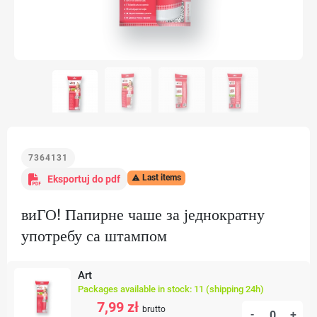
7364131
Last items
Eksportuj do pdf

виГО! Папирне чаше за једнократну
употребу са штампом
Art
Packages available in stock: 11 (shipping 24h)
7,99 zł
brutto
-
+