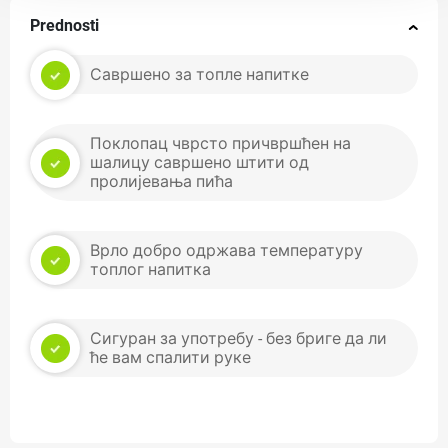
Prednosti
Савршено за топле напитке
Поклопац чврсто причвршћен на
шалицу савршено штити од
пролијевања пића
Врло добро одржава температуру
топлог напитка
Сигуран за употребу - без бриге да ли
ће вам спалити руке