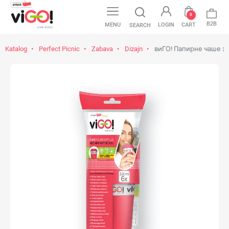
0
B2B
MENU
LOGIN
CART
SEARCH
Katalog
Perfect Picnic
Zabava
Dizajn
виГО! Папирне чаше за