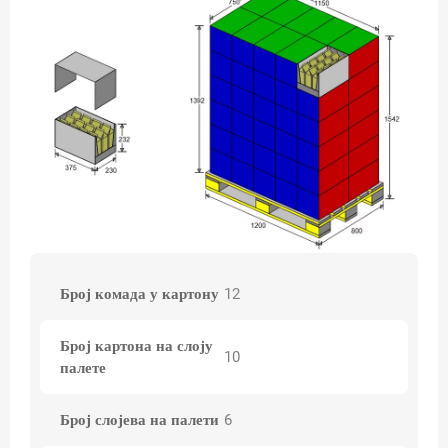
Број комада у картону
12
Број картона на слоју
10
палете
Број слојева на палети
6