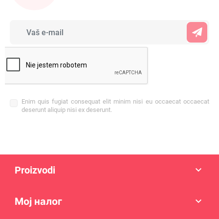
Enim quis fugiat consequat elit minim nisi eu occaecat occaecat
deserunt aliquip nisi ex deserunt.
Proizvodi

Мој налог
