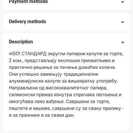
Payment methods
Delivery methods
Description
viGO! СТАНДАРД округли папирни калупи за торте,
2 ком., представљају еколошки прихватљиво и
практично решење за печење домаћих колача.
Они успешно замењују традиционалне
алуминијумске калупе за вишекратну употребу.
Направљени од висококвалитетног папира,
силиконски премаз изнутра спречава лепљење и
омогућава лако вађење. Савршени за торте,
паштете и кишеве, савршени су за сваку прилику -
и за празнике и за сваки дан.