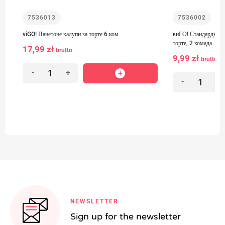
7536013
7536002
viGO! Панетоне калупи за торте 6 ком
виГО! Стандардни п
торте, 2 комада
17,99 zł
brutto
9,99 zł
brutto
-
+
-
+
NEWSLETTER
Sign up for the newsletter