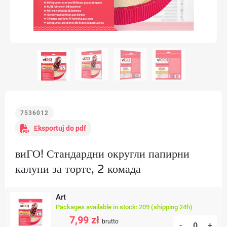
7536012
Eksportuj do pdf
виГО! Стандардни округли папирни
калупи за торте, 2 комада
Art
Packages available in stock: 209 (shipping 24h)
7,99 zł
brutto
-
+