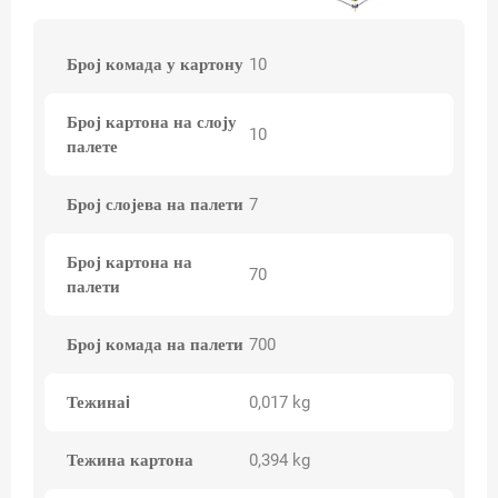
Број комада у картону
10
Број картона на слоју
10
палете
Број слојева на палети
7
Број картона на
70
палети
Број комада на палети
700
Тежинаi
0,017 kg
Тежина картона
0,394 kg