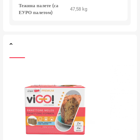
Тежина палете (са
47,58 kg
ЕУРО палетом)