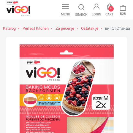
0
B2B
MENU
LOGIN
CART
SEARCH
Katalog
Perfect Kitchen
Za pečenje
Ostatak je
виГО! Стандард