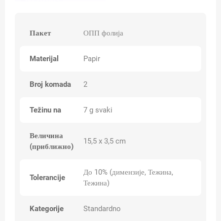
Пакет
ОПП фолија
Materijal
Papir
Broj komada
2
Težinu na
7 g svaki
Величина
15,5 x 3,5 cm
(приближно)
До 10% (димензије, Тежина,
Tolerancije
Тежина)
Kategorije
Standardno