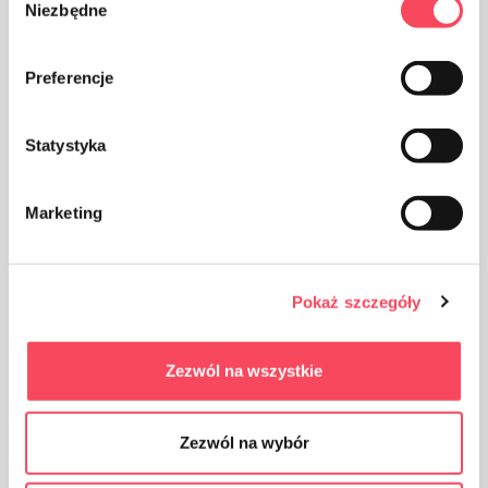
Niezbędne
zgody
Preferencje
Паковање од картона
Statystyka
Marketing
Pokaż szczegóły
Водите рачуна о чистоћи, одбачену амбалажу
производа бацајте у канту за смеће
Zezwól na wszystkie
Zezwól na wybór