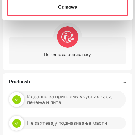
Odmowa
Производ се може опрати до 60 ° Ц
Погодно за рециклажу
Prednosti
Идеално за припрему укусних каси,
печења и пита
Не захтевају подмазивање масти