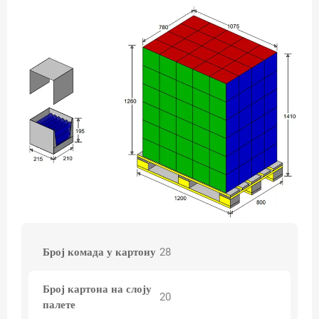
Број комада у картону
28
Број картона на слоју
20
палете