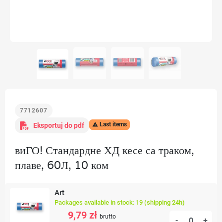
7712607
Last items
Eksportuj do pdf

виГО! Стандардне ХД кесе са траком,
плаве, 60Л, 10 ком
Art
Packages available in stock: 19 (shipping 24h)
9,79 zł
brutto
-
+