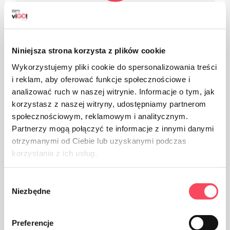
Производ је направљен од полиетилена високе
густине и може се рециклирати. Паковања
направљена од ХДПЕ погодна су за поновну
употребу (након прања млаком водом са
Niniejsza strona korzysta z plików cookie
додатком неагресивних детерџената и без
Wykorzystujemy pliki cookie do spersonalizowania treści
употребе абразива (прашци, пасте)
i reklam, aby oferować funkcje społecznościowe i
analizować ruch w naszej witrynie. Informacje o tym, jak
korzystasz z naszej witryny, udostępniamy partnerom
społecznościowym, reklamowym i analitycznym.
Partnerzy mogą połączyć te informacje z innymi danymi
otrzymanymi od Ciebie lub uzyskanymi podczas
korzystania z ich usług.
Паковање од папира
Wybór
Niezbędne
zgody
Preferencje