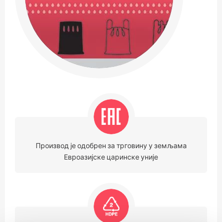
Производ је одобрен за трговину у земљама
Евроазијске царинске уније