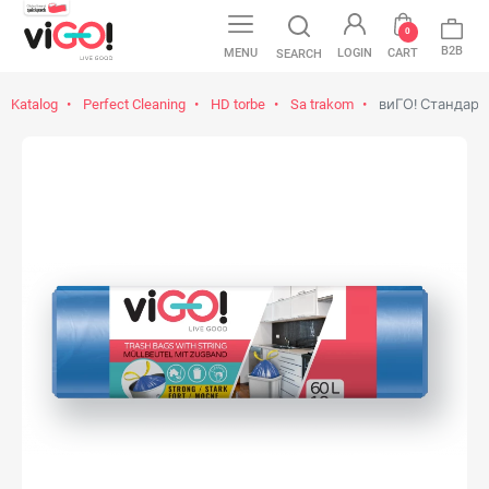
0
B2B
MENU
LOGIN
CART
SEARCH
Katalog
Perfect Cleaning
HD torbe
Sa trakom
виГО! Стандардн