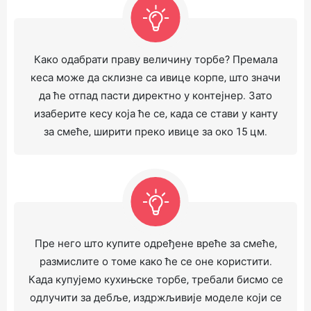
Како одабрати праву величину торбе? Премала
кеса може да склизне са ивице корпе, што значи
да ће отпад пасти директно у контејнер. Зато
изаберите кесу која ће се, када се стави у канту
за смеће, ширити преко ивице за око 15 цм.
Пре него што купите одређене вреће за смеће,
размислите о томе како ће се оне користити.
Када купујемо кухињске торбе, требали бисмо се
одлучити за дебље, издржљивије моделе који се