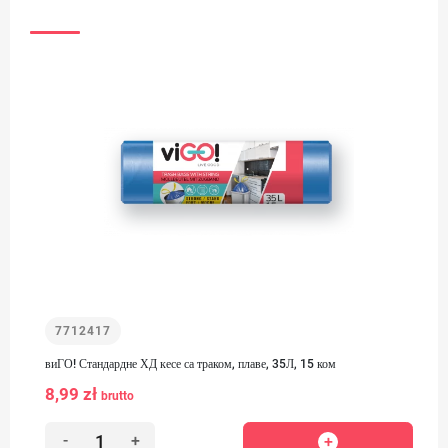
7712417
виГО! Стандардне ХД кесе са траком, плаве, 35Л, 15 ком
8,99 zł
brutto
-
+