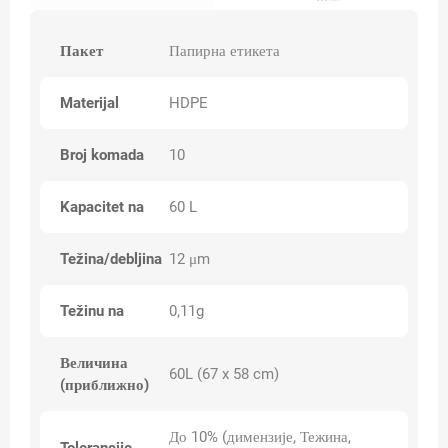
Пакет
Папирна етикета
Materijal
HDPE
Broj komada
10
Kapacitet na
60 L
Težina/debljina
12 μm
Težinu na
0,11g
Величина
60L (67 x 58 cm)
(приближно)
До 10% (димензије, Тежина,