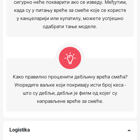
сигурно неће покварити ако се изведу. Међутим,
када су у питању вреће за смеће које се користе
у канцеларији или купатилу, можете успјешно
одабрати тање моделе.
Како правилно проценити дебљину врећа смећа?
Упоредите ваљке који покривају исти број кеса -
што су дебљи, дебљи је филм од којег су
направљене вреће за смеће.
Logistika