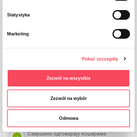
Водите рачуна о чистоћи, одбачену амбалажу
производа бацајте у канту за смеће
Statystyka
Marketing
Чувајте ван домашаја деце
Pokaż szczegóły
Zezwól na wszystkie
Prednosti
Zezwól na wybór
Једноставно затварање и слобода
кретања без опасности од прекида
захваљујући издржљивој стезној траци
Odmowa
Савршено одговарају кошарама