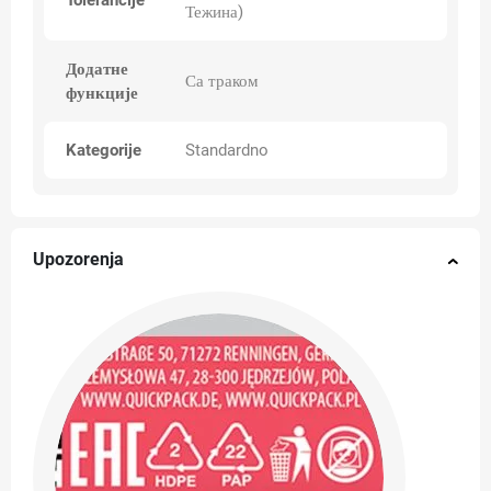
Tolerancije
Тежина)
Додатне
Са траком
функције
Kategorije
Standardno
Upozorenja