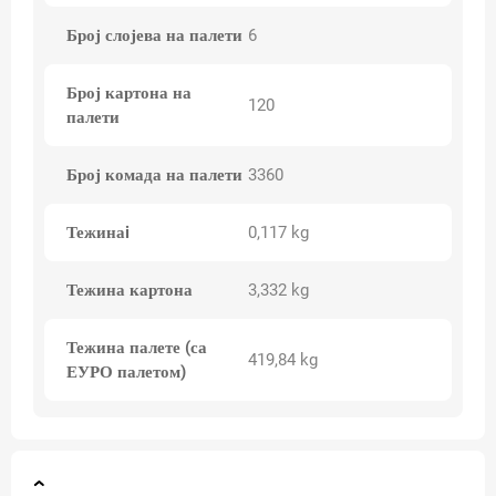
Број слојева на палети
6
Број картона на
120
палети
Број комада на палети
3360
Тежинаi
0,117 kg
Тежина картона
3,332 kg
Тежина палете (са
419,84 kg
ЕУРО палетом)