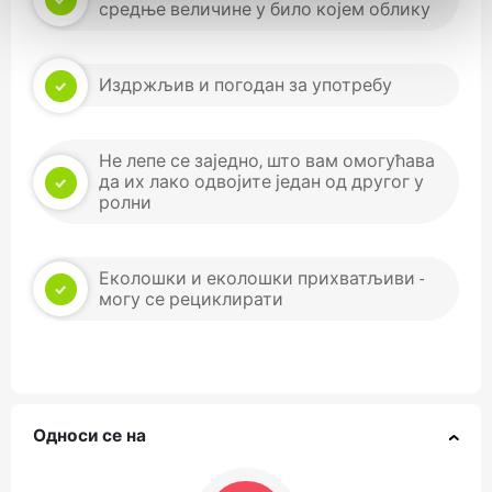
средње величине у било којем облику
Издржљив и погодан за употребу
Не лепе се заједно, што вам омогућава
да их лако одвојите један од другог у
ролни
Еколошки и еколошки прихватљиви -
могу се рециклирати
Односи се на