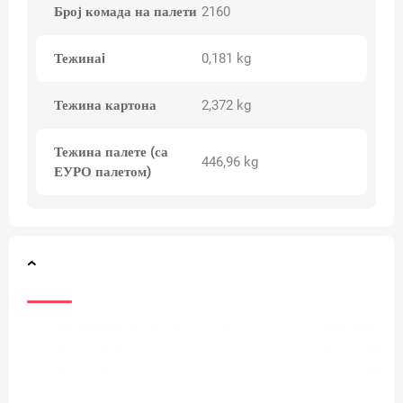
Број комада на палети
2160
Тежинаi
0,181 kg
Тежина картона
2,372 kg
Тежина палете (са
446,96 kg
ЕУРО палетом)