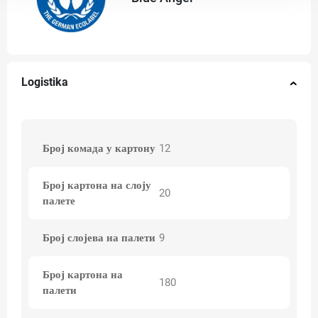
Logistika
Број комада у картону
12
Број картона на слоју
20
палете
Број слојева на палети
9
Број картона на
180
палети