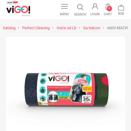
0
B2B
MENU
LOGIN
CART
SEARCH
Katalog
Perfect Cleaning
Vreće od LD
Sa trakom
viGO! МАГИЦ 