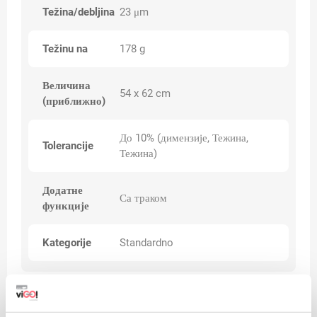
Težina/debljina
23 μm
Težinu na
178 g
Величина
54 x 62 cm
(приближно)
До 10% (димензије, Тежина,
Tolerancije
Тежина)
Додатне
Са траком
функције
Kategorije
Standardno
Upozorenja