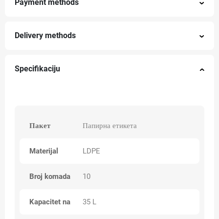
Payment methods
Delivery methods
Specifikaciju
Пакет
Папирна етикета
Materijal
LDPE
Broj komada
10
Kapacitet na
35 L