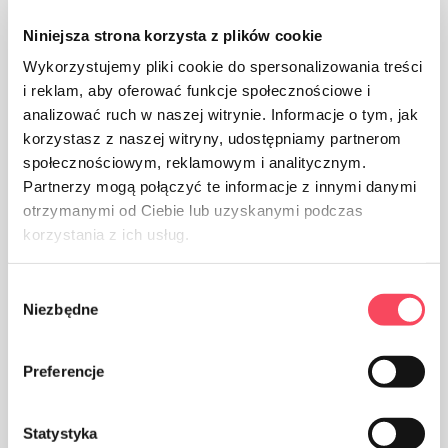
Niniejsza strona korzysta z plików cookie
Wykorzystujemy pliki cookie do spersonalizowania treści
i reklam, aby oferować funkcje społecznościowe i
analizować ruch w naszej witrynie. Informacje o tym, jak
korzystasz z naszej witryny, udostępniamy partnerom
społecznościowym, reklamowym i analitycznym.
Partnerzy mogą połączyć te informacje z innymi danymi
otrzymanymi od Ciebie lub uzyskanymi podczas
Паковање од картона
korzystania z ich usług.
Wybór
Niezbędne
zgody
Preferencje
Водите рачуна о чистоћи, одбачену амбалажу
производа бацајте у канту за смеће
Statystyka