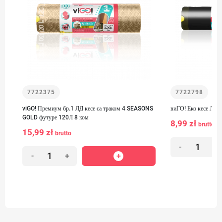
7722375
7722798
viGO! Премиум бр.1 ЛД кесе са траком 4 SEASONS
виГО! Еко кесе ЛД с
GOLD футуре 120Л 8 ком
8,99 zł
brutto
15,99 zł
brutto
-
+
-
+