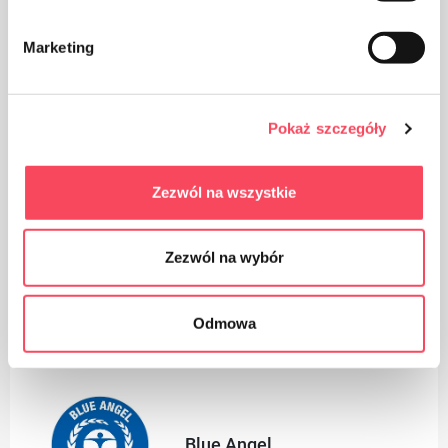
Marketing
Производ се може опрати до 60 ° Ц
Pokaż szczegóły
Zezwól na wszystkie
Zezwól na wybór
Погодно за рециклажу
Odmowa
Certificates
Blue Angel