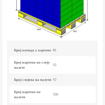
Број комада у картону
46
Број картона на слоју
10
палете
Број слојева на палети
10
Број картона на
100
палети