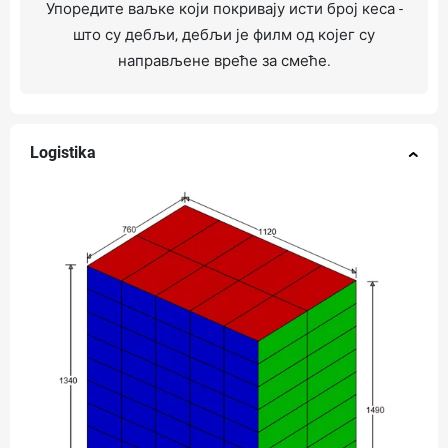
Упоредите ваљке који покривају исти број кеса -
што су дебљи, дебљи је филм од којег су
направљене вреће за смеће.
Logistika