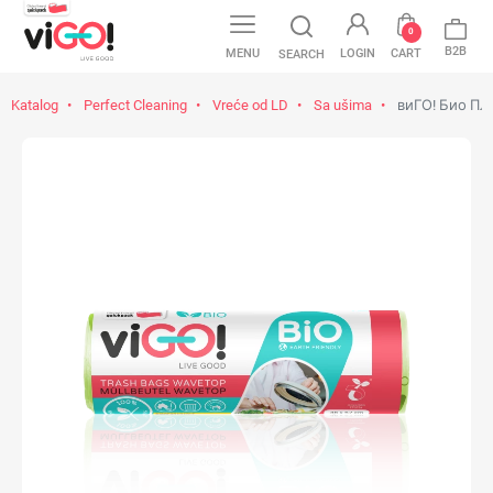
0
B2B
MENU
LOGIN
CART
SEARCH
Katalog
Perfect Cleaning
Vreće od LD
Sa ušima
виГО! Био ПЛА