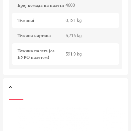
Број комада на палети
4600
Тежинаi
0,121 kg
Тежина картона
5,716 kg
Тежина палете (са
591,9 kg
ЕУРО палетом)