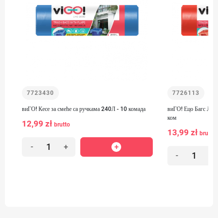
7723430
7726113
виГО! Кесе за смеће са ручкама 240Л - 10 комада
виГО! Ецо Багс ЛД в
ком
12,99 zł
brutto
13,99 zł
brutto
-
+
-
+