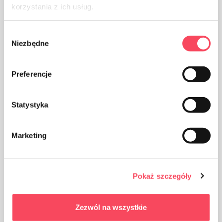
korzystania z ich usług.
Wybór
Водите рачуна о чистоћи, одбачену амбалажу
Niezbędne
zgody
производа бацајте у канту за смеће
Preferencje
Statystyka
Чувајте ван домашаја деце
Marketing
Prednosti
Pokaż szczegóły
Еколошки производ
Zezwól na wszystkie