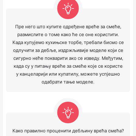
Пре него што купите одређене вреће за смеће,
размислите о томе како ће се оне користити.
Када купујемо кухињске торбе, требали бисмо се
одлучити за дебље, издржљивије моделе који се
сигурно неће покварити ако се изведу. Међутим,
када су у питању вреће за смеће које се користе
у канцеларији или купатилу, можете успјешно
одабрати тање моделе.
Како правилно проценити дебљину врећа смећа?