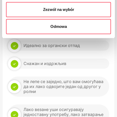
Потпуно су биоразградиви у условима
компостирања
Zezwól na wybór
Odmowa
Направљено од 100% биљних састојака
Идеално за органски отпад
Снажан и издржљив
Не лепе се заједно, што вам омогућава
да их лако одвојите један од другог у
ролни
Лако везане уши осигуравају
једноставну употребу, лако затварање