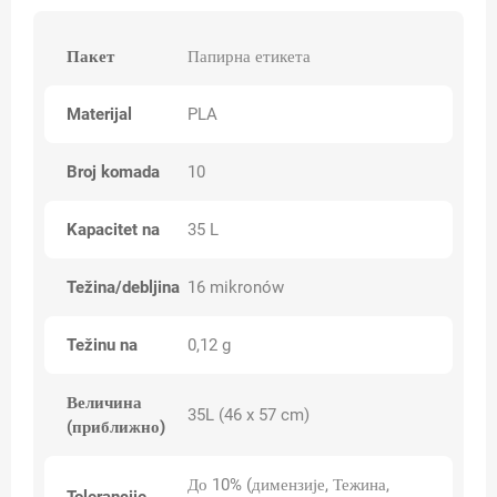
Пакет
Папирна етикета
Materijal
PLA
Broj komada
10
Kapacitet na
35 L
Težina/debljina
16 mikronów
Težinu na
0,12 g
Величина
35L (46 x 57 cm)
(приближно)
До 10% (димензије, Тежина,