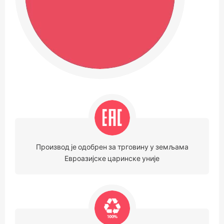
Производ је одобрен за трговину у земљама
Евроазијске царинске уније