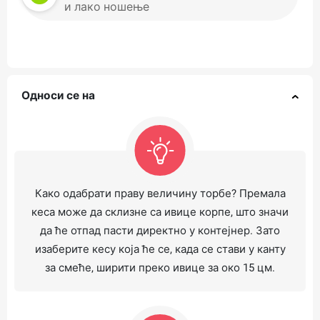
и лако ношење
Односи се на
Како одабрати праву величину торбе? Премала
кеса може да склизне са ивице корпе, што значи
да ће отпад пасти директно у контејнер. Зато
изаберите кесу која ће се, када се стави у канту
за смеће, ширити преко ивице за око 15 цм.