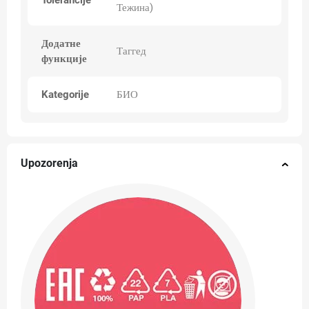
Tolerancije
Тежина)
Додатне
Таггед
функције
Kategorije
БИО
Upozorenja