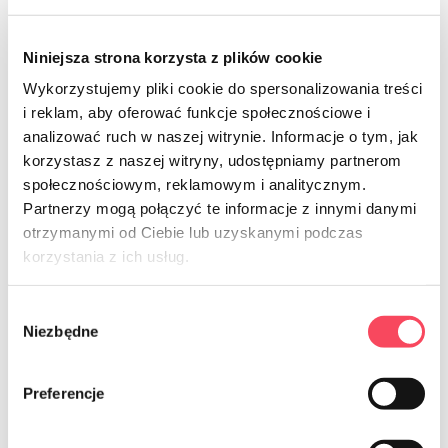
Niniejsza strona korzysta z plików cookie
Wykorzystujemy pliki cookie do spersonalizowania treści
i reklam, aby oferować funkcje społecznościowe i
analizować ruch w naszej witrynie. Informacje o tym, jak
7322200
korzystasz z naszej witryny, udostępniamy partnerom
społecznościowym, reklamowym i analitycznym.
viGO! Cuchillos Bio PLA blancos 6
piezas
Partnerzy mogą połączyć te informacje z innymi danymi
otrzymanymi od Ciebie lub uzyskanymi podczas
4,99 zł
brutto
korzystania z ich usług.
-
+
Wybór
Niezbędne
zgody
Preferencje