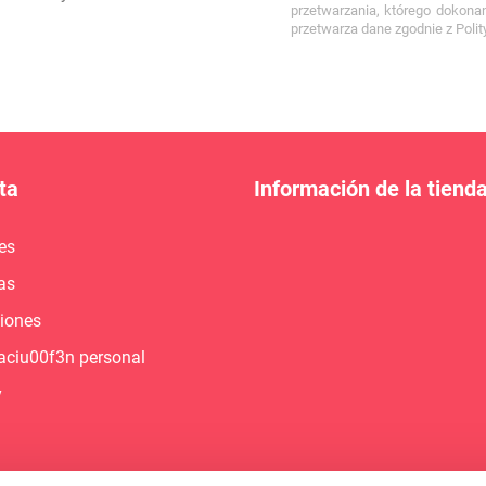
przetwarzania, którego dokona
przetwarza dane zgodnie z Pol
ta
Información de la tiend
es
as
ciones
aciu00f3n personal
y