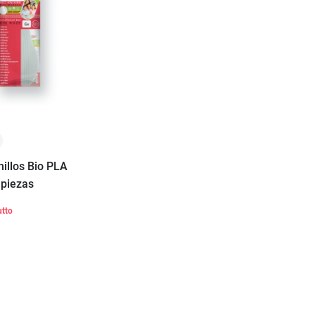
hillos Bio PLA
 piezas
utto
Añadir a la
cesta