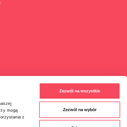
a
Zezwól na wszystkie
naszej
Zezwól na wybór
erzy mogą
orzystania z