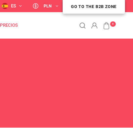
ES
PLN
ZONA DE CLIENTES B2B
GO TO THE B2B ZONE
0
 PRECIOS