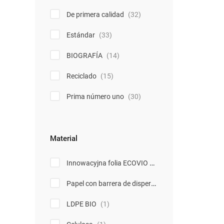
De primera calidad
(32)
Estándar
(33)
BIOGRAFÍA
(14)
Reciclado
(15)
Prima número uno
(30)
Material
Innowacyjna folia ECOVIO
(1)
Papel con barrera de dispersión
(1)
LDPE BIO
(1)