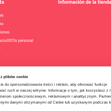
ta
Información de la tiend
es
as
ciones
aciu00f3n personal
y
 z plików cookie
ie do spersonalizowania treści i reklam, aby oferować funkcje
wać ruch w naszej witrynie. Informacje o tym, jak korzystasz z 
rtnerom społecznościowym, reklamowym i analitycznym. Partn
innymi danymi otrzymanymi od Ciebie lub uzyskanymi podczas k