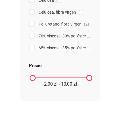
Celulosa
(1)
Celulosa, fibra virgen
(1)
Poliuretano, fibra virgen
(2)
70% viscosa, 30% poliéster
(3)
65% viscosa, 35% poliéster
(1)
100% viscoso
(1)
Precio
Tejido de algodón empapado en cera de abeja, resina de pino y aceite de jojoba
Cacao
2,00 zł - 10,00 zł
(1)
Papel blanco
(1)
88 % poliéster, 12 % poliamida
(1)
85% poliéster, 15% poliamida
(1)