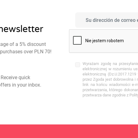
(1)
 newsletter
(1)
tage of a 5% discount
st purchases over PLN 70!
(1)
Wyrażam zgodę na przesyłani
elektronicznej w rozumieniu u
elektroniczną (Dz.U.2017.1219
- Receive quick
przez Zgoda jest dobrowolna i
ffers in your inbox.
link na końcu wiadomości e-
przetwarzania, którego dokona
przetwarza dane zgodnie z Pol