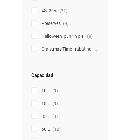
4S -20%
(21)
Preserves
(9)
Halloween, punkin pie!
(8)
Christmas Time - rabat naliczy się automatycznie w koszyku. Obowiązuje tylko na produkty z oznaczeniem Christmas Time
Capacidad
10 L
(1)
18 L
(1)
35 L
(11)
60 L
(12)