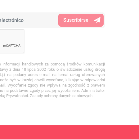
e informacji handlowych za pomocą środków komunikacji
stawy z dnia 18 lipca 2002 roku o świadczenie usług drogą
 t.j.) na podany adres e-mail na temat usług oferowanych
 może być w każdej chwili wycofana, klikając w odpowiedni
mail. Wycofanie zgody nie wpływa na zgodność z prawem
no na podstawie zgody przez jej wycofaniem. Administrator
ityką Prywatności. Zasady ochrony danych osobowych.