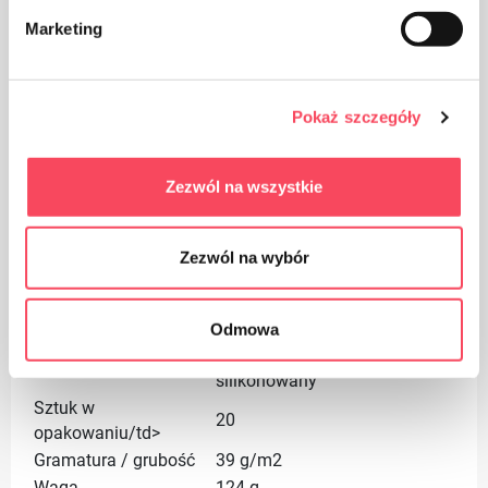
Marketing
Pokaż szczegóły
Zezwól na wszystkie
Zezwól na wybór
Kategorie
Odmowa
Premium
Papier obustronnie
Materiał
silikonowany
Sztuk w
20
opakowaniu/td>
Gramatura / grubość
39 g/m2