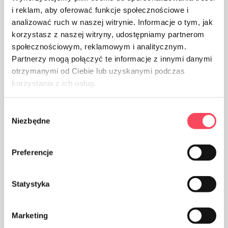
Mantener fuera del alcance de los niños
i reklam, aby oferować funkcje społecznościowe i
analizować ruch w naszej witrynie. Informacje o tym, jak
korzystasz z naszej witryny, udostępniamy partnerom
społecznościowym, reklamowym i analitycznym.
Certificates
Partnerzy mogą połączyć te informacje z innymi danymi
otrzymanymi od Ciebie lub uzyskanymi podczas
korzystania z ich usług.
Blue Angel
Wybór
Niezbędne
zgody
Preferencje
FSC
Statystyka
Ventajas
Marketing