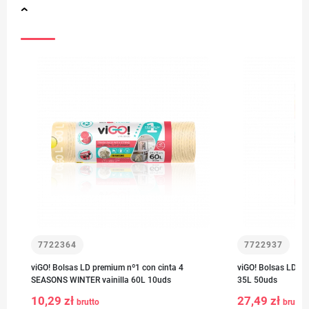
7722364
7722937
viGO! Bolsas LD premium nº1 con cinta 4
viGO! Bolsas LD p
SEASONS WINTER vainilla 60L 10uds
35L 50uds
10,29 zł
27,49 zł
brutto
brutto