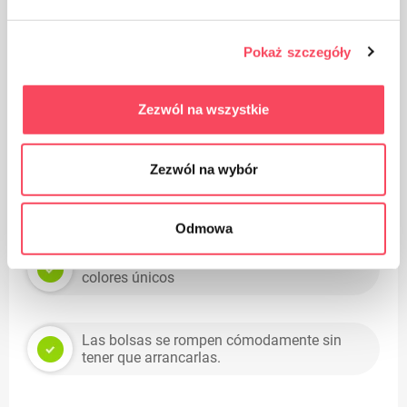
Envases ecológicos 100% reciclados,
certificados FSC y Blue Angel
Pokaż szczegóły
Hecho de lámina duradera de tres capas: la
Zezwól na wszystkie
tecnología de estampado en relieve refuerza
aún más la bolsa
Zezwól na wybór
Ultraflexible
Odmowa
Disponible en 7 variantes aromáticas y
colores únicos
Las bolsas se rompen cómodamente sin
tener que arrancarlas.