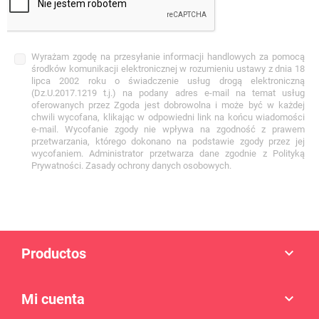
Wyrażam zgodę na przesyłanie informacji handlowych za pomocą
środków komunikacji elektronicznej w rozumieniu ustawy z dnia 18
lipca 2002 roku o świadczenie usług drogą elektroniczną
(Dz.U.2017.1219 t.j.) na podany adres e-mail na temat usług
oferowanych przez Zgoda jest dobrowolna i może być w każdej
chwili wycofana, klikając w odpowiedni link na końcu wiadomości
e-mail. Wycofanie zgody nie wpływa na zgodność z prawem
przetwarzania, którego dokonano na podstawie zgody przez jej
wycofaniem. Administrator przetwarza dane zgodnie z Polityką
Prywatności. Zasady ochrony danych osobowych.
Productos

Mi cuenta
