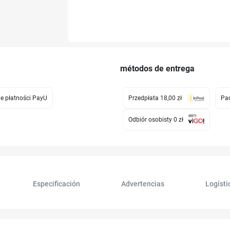
métodos de entrega
e płatności PayU
Przedpłata 18,00 zł
Pac
Odbiór osobisty 0 zł
Especificación
Advertencias
Logísti