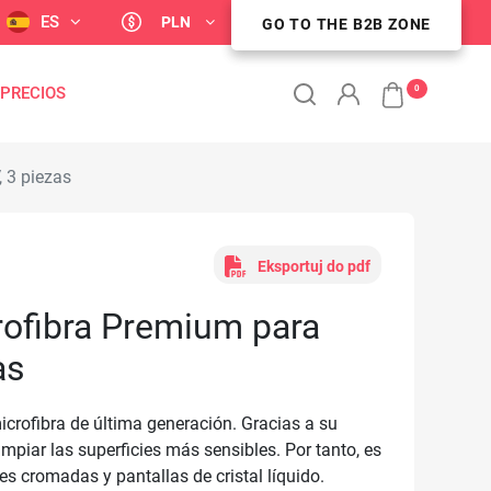
ES
PLN
ZONA DE CLIENTES B2B
GO TO THE B2B ZONE
0
 PRECIOS
 3 piezas
Eksportuj do pdf
rofibra Premium para
as
crofibra de última generación. Gracias a su
mpiar las superficies más sensibles. Por tanto, es
ies cromadas y pantallas de cristal líquido.