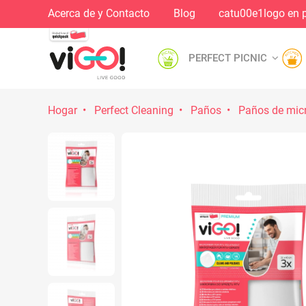
Acerca de y Contacto
Blog
catu00e1logo en 
PERFECT PICNIC
Hogar
Perfect Cleaning
Paños
Paños de micr