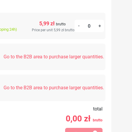
5,99 zł
brutto
-
+
ipping 24h)
Price per unit 5,99 zł
brutto
Go to the B2B area to purchase larger quantities.
Go to the B2B area to purchase larger quantities.
total
0,00
zł
brutto