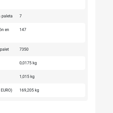
 paleta
7
ón en
147
palet
7350
0,0175 kg
1,015 kg
t EURO)
169,205 kg