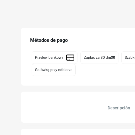
Métodos de pago
Przelew bankowy
Zapłać za 30 dni
30
Szybki
Gotówką przy odbiorze
Descripción