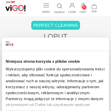
favorite
0
B2B
MENU
LOGIN
CART
SEARCH
PERFECT CLEANING
LOPUT
Etusivulle
Perfect Cleaning
Lattialle
Loput
Niniejsza strona korzysta z plików cookie
Wykorzystujemy pliki cookie do spersonalizowania treści
Tuotteita ei ole vielä saatavilla
i reklam, aby oferować funkcje społecznościowe i
Pysy kuulolla! Lisää tuotteita näytetään täällä
analizować ruch w naszej witrynie. Informacje o tym, jak
sitä mukaa kuin niitä lisätään.
korzystasz z naszej witryny, udostępniamy partnerom
społecznościowym, reklamowym i analitycznym.
Contact
Partnerzy mogą połączyć te informacje z innymi danymi
otrzymanymi od Ciebie lub uzyskanymi podczas
korzystania z ich usług.