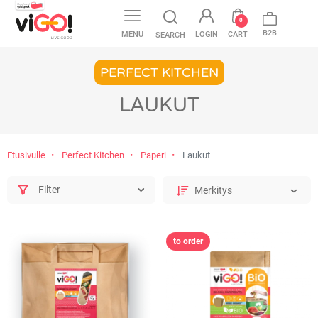
favorite
0
B2B
MENU
LOGIN
CART
SEARCH
PERFECT KITCHEN
LAUKUT
Etusivulle
Perfect Kitchen
Paperi
Laukut
Filter
to order