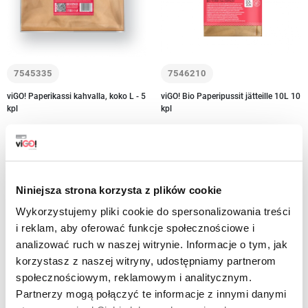
7545335
7546210
viGO! Paperikassi kahvalla, koko L - 5
viGO! Bio Paperipussit jätteille 10L 10
kpl
kpl
15,99 PLN
brutto
View
-
+
Niniejsza strona korzysta z plików cookie
Wykorzystujemy pliki cookie do spersonalizowania treści
i reklam, aby oferować funkcje społecznościowe i
analizować ruch w naszej witrynie. Informacje o tym, jak
korzystasz z naszej witryny, udostępniamy partnerom
Paperi pussit. Tehdä meistä kaikki elossa
społecznościowym, reklamowym i analitycznym.
paremmin!
Partnerzy mogą połączyć te informacje z innymi danymi