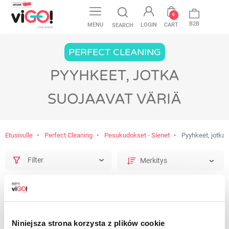
favorite
0
B2B
MENU
LOGIN
CART
SEARCH
PERFECT CLEANING
PYYHKEET, JOTKA
SUOJAAVAT VÄRIÄ
Etusivulle
Perfect Cleaning
Pesukudokset - Sienet
Pyyhkeet, jotka 
Filter
Niniejsza strona korzysta z plików cookie