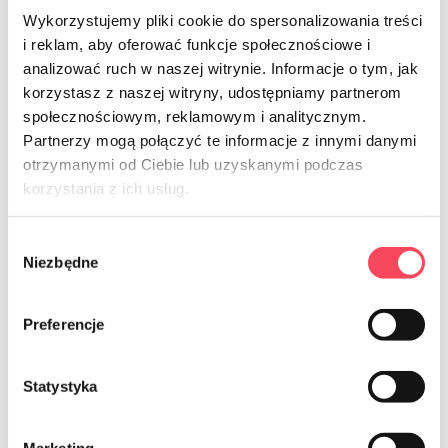
Wykorzystujemy pliki cookie do spersonalizowania treści
i reklam, aby oferować funkcje społecznościowe i
analizować ruch w naszej witrynie. Informacje o tym, jak
korzystasz z naszej witryny, udostępniamy partnerom
społecznościowym, reklamowym i analitycznym.
Partnerzy mogą połączyć te informacje z innymi danymi
7762001
otrzymanymi od Ciebie lub uzyskanymi podczas
viGO! Premium no.1
korzystania z ich usług.
Värisuojapyyhkeet 20 kpl
10,99 PLN
brutto
Wybór
Niezbędne
zgody
-
+
Preferencje
Statystyka