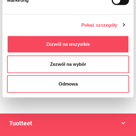
Marketing
NEWSLETTER
Sign up for the newsletter
Pokaż szczegóły
Zezwól na wszystkie
Zezwól na wybór
Enim quis fugiat consequat elit minim nisi eu occaecat occaecat
Odmowa
deserunt aliquip nisi ex deserunt.
Tuotteet
