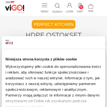
favorite
0
B2B
MENU
LOGIN
CART
SEARCH
PERFECT KITCHEN
HDPE OSTOKSET
Etusivulle
Perfect Kitchen
Folio
HDPE ostokset
Niniejsza strona korzysta z plików cookie
Wykorzystujemy pliki cookie do spersonalizowania treści
Tuotteita ei ole vielä saatavilla
i reklam, aby oferować funkcje społecznościowe i
Pysy kuulolla! Lisää tuotteita näytetään täällä
analizować ruch w naszej witrynie. Informacje o tym, jak
sitä mukaa kuin niitä lisätään.
korzystasz z naszej witryny, udostępniamy partnerom
społecznościowym, reklamowym i analitycznym.
Contact
Partnerzy mogą połączyć te informacje z innymi danymi
otrzymanymi od Ciebie lub uzyskanymi podczas
korzystania z ich usług.