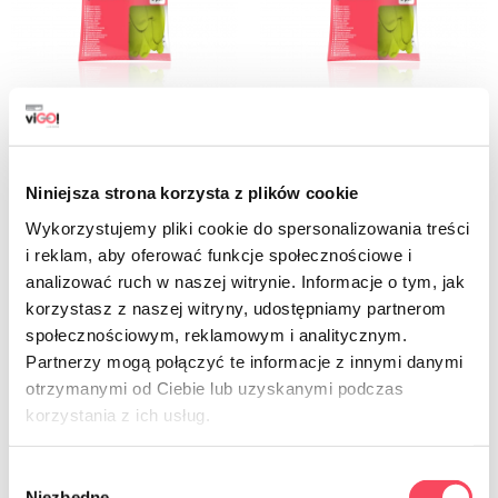
7756006
7756007
viGO! Premium S -kumihanskat
viGO! Premium M -kumihanskat
6,49 PLN
6,49 PLN
Niniejsza strona korzysta z plików cookie
brutto
brutto
Wykorzystujemy pliki cookie do spersonalizowania treści
-
+
i reklam, aby oferować funkcje społecznościowe i
-
+
analizować ruch w naszej witrynie. Informacje o tym, jak
korzystasz z naszej witryny, udostępniamy partnerom
społecznościowym, reklamowym i analitycznym.
Partnerzy mogą połączyć te informacje z innymi danymi
otrzymanymi od Ciebie lub uzyskanymi podczas
korzystania z ich usług.
Wybór
Niezbędne