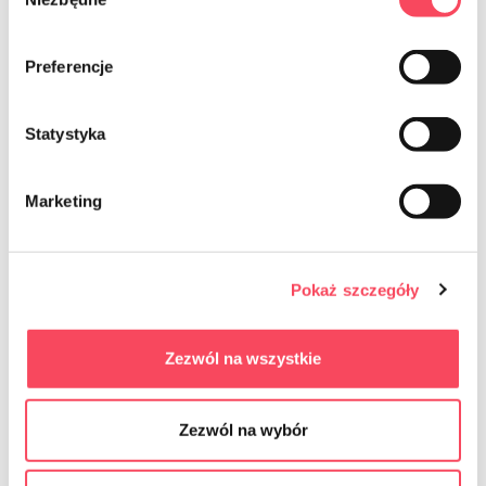
zgody
Preferencje
7756008
Statystyka
viGO! Premium L -kumihanskat
6,49 PLN
brutto
Marketing
-
+
Pokaż szczegóły
Zezwól na wszystkie
NEWSLETTER
Zezwól na wybór
Sign up for the newsletter