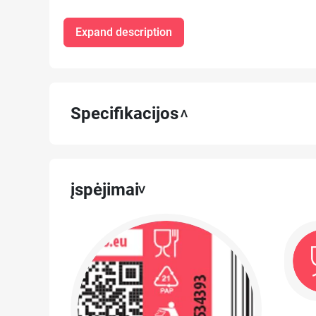
Expand description
Specifikacijos
įspėjimai