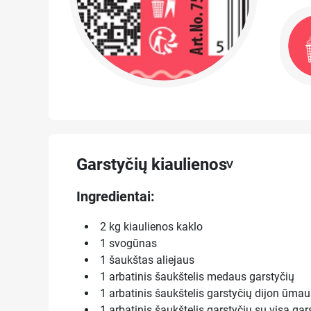
Garstyčių kiaulienos
Ingredientai:
2 kg kiaulienos kaklo
1 svogūnas
1 šaukštas aliejaus
1 arbatinis šaukštelis medaus garstyčių
1 arbatinis šaukštelis garstyčių dijon ūmau
1 arbatinis šaukštelis garstyčių su visa gar