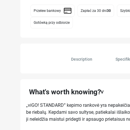
Przelew bankowy
Zapłać za 30 dni
30
Szybki
Gotówką przy odbiorze
Description
Specifik
What's worth knowing?
„viGO! STANDARD“ kepimo rankovė yra nepakeičiamas 
be riebalų. Kepdami savo sultyse, patiekalai išlaiko
ji neleidžia maistui pridegti ir apsaugo prietaisus 