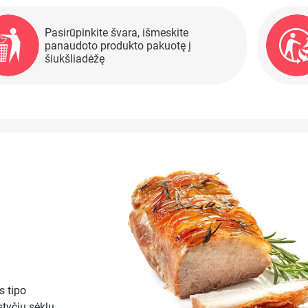
Pasirūpinkite švara, išmeskite
panaudoto produkto pakuotę į
šiukšliadėžę
s tipo
styčių sėklų