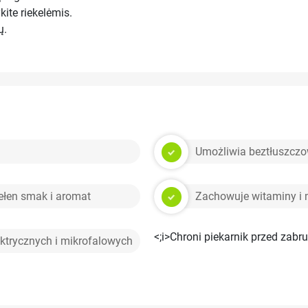
kite riekelėmis.
ų.
Umożliwia beztłuszczow
ełen smak i aromat
Zachowuje witaminy i 
<;i>Chroni piekarnik przed zab
ektrycznych i mikrofalowych