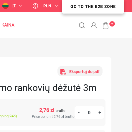
LT
PLN
GO TO THE B2B ZONE
STREFA KLIENTA B2B
0
 KAINA
Eksportuj do pdf
mo rankovių dėžutė 3m
2,76 zl
brutto
-
+
ipping 24h)
Price per unit 2,76 zl
brutto