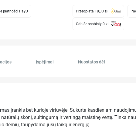
e płatności PayU
Przedpłata 18,00 zł
Pac
Odbiór osobisty 0 zł
acijos
Įspėjimai
Nuostatos dėl
įrankis bet kurioje virtuvėje. Sukurta kasdieniam naudojimui, j
 natūralų skonį, sultingumą ir vertingą maistinę vertę. Tinka nau
nuo dėmių, taupydama jūsų laiką ir energiją.