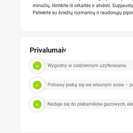
minučių. Išimkite iš orkaitės ir atvėsti. Supjausty
Patiekite su šviežių rozmarinų ir raudonųjų pipir
Privalumai
Wygodny w codziennym użytkowaniu
Potrawy pieką się we własnym sosie – p
Nadaje się do piekarników gazowych, el