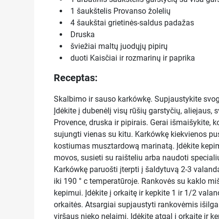
1 šaukštelis Provanso žolelių
4 šaukštai grietinės-saldus padažas
Druska
šviežiai maltų juodųjų pipirų
duoti Kaisčiai ir rozmarinų ir paprika
Receptas:
Skalbimo ir sauso karkówkę. Supjaustykite svog
Įdėkite į dubenėlį visų rūšių garstyčių, aliejaus,
Provence, druska ir pipirais. Gerai išmaišykite, 
sujungti vienas su kitu. Karkówkę kiekvienos pus
kostiumas musztardową marinatą. Įdėkite kepi
movos, susieti su raišteliu arba naudoti special
Karkówkę paruošti įterpti į šaldytuvą 2-3 valandas
iki 190 ° c temperatūroje. Rankovės su kaklo mi
kepimui. Įdėkite į orkaitę ir kepkite 1 ir 1/2 valan
orkaitės. Atsargiai supjaustyti rankovėmis išilga
viršaus nieko nelaimi. Įdėkite atgal į orkaitę ir ke