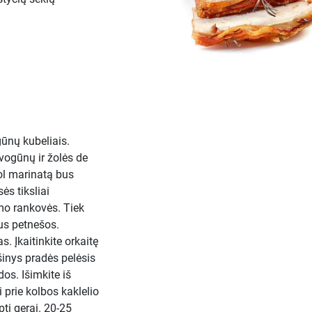
ūnų kubeliais.
 svogūnų ir žolės de
kol marinatą bus
ės tiksliai
mo rankovės. Tiek
ius petnešos.
. Įkaitinkite orkaitę
šinys pradės pelėsis
dos. Išimkite iš
i prie kolbos kaklelio
pti gerai. 20-25