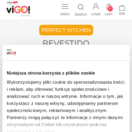
0
B2B
MENU
LOGIN
CART
SEARCH
PERFECT KITCHEN
REVESTIDO
Início
Perfect Kitchen
Folha de alumínio
Revestido
Niniejsza strona korzysta z plików cookie
Wykorzystujemy pliki cookie do spersonalizowania treści
No products available yet
i reklam, aby oferować funkcje społecznościowe i
Stay tuned! More products will be shown here
analizować ruch w naszej witrynie. Informacje o tym, jak
as they are added.
korzystasz z naszej witryny, udostępniamy partnerom
społecznościowym, reklamowym i analitycznym.
Contact
Partnerzy mogą połączyć te informacje z innymi danymi
otrzymanymi od Ciebie lub uzyskanymi podczas
korzystania z ich usług.