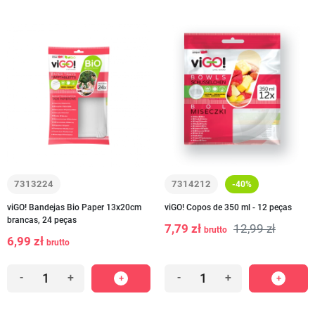
7313224
7314212
-40%
viGO! Bandejas Bio Paper 13x20cm
viGO! Copos de 350 ml - 12 peças
brancas, 24 peças
7,79 zł
12,99 zł
brutto
6,99 zł
brutto
-
+
-
+