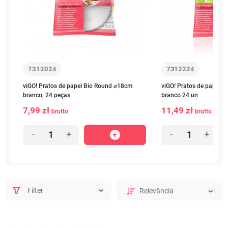
7312024
7312224
viGO! Pratos de papel Bio Round ⌀18cm
viGO! Pratos de papel 
branco, 24 peças
branco 24 un
7,99 zł
11,49 zł
brutto
brutto
-
+
-
+
Filter