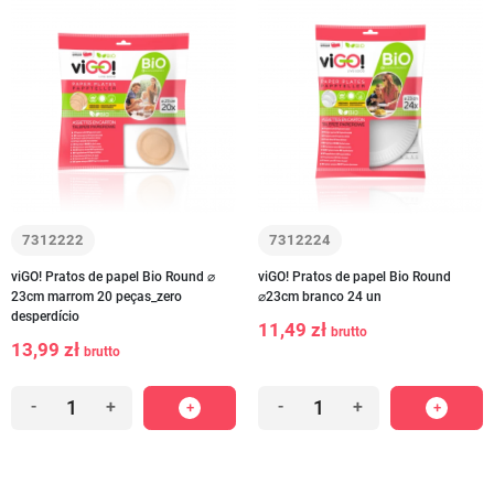
7312222
7312224
viGO! Pratos de papel Bio Round ⌀
viGO! Pratos de papel Bio Round
23cm marrom 20 peças_zero
⌀23cm branco 24 un
desperdício
11,49 zł
brutto
13,99 zł
brutto
-
+
-
+