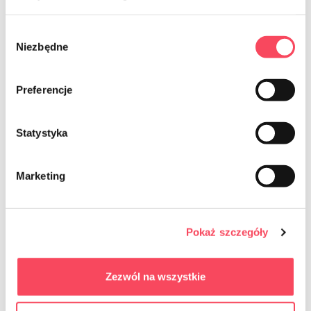
Wybór
Niezbędne
zgody
Preferencje
Statystyka
Marketing
7315336
7316006
Pokaż szczegóły
viGO! Conjunto de piquenique BIO
viGO! Pratos de cana-de-açúcar Bio
Box 36 elementos
Round ⌀18cm, 6 peças
19,99 zł
6,99 zł
Zezwól na wszystkie
brutto
brutto
-
+
-
+