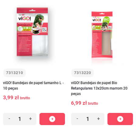
7313210
7313220
viGO! Bandejas de papel tamanho L -
viGO! Bandejas de papel Bio
10 peças
Retangulares 13x20cm marrom 20
peças
3,99 zł
brutto
6,99 zł
brutto
-
+
-
+