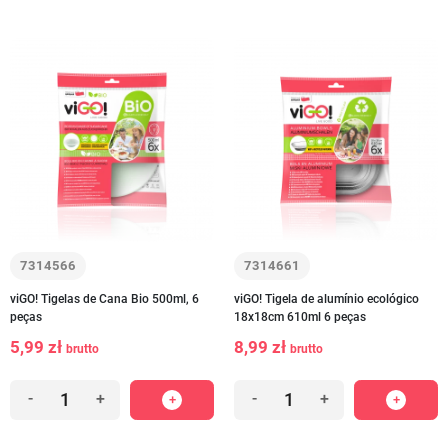
7314566
7314661
viGO! Tigelas de Cana Bio 500ml, 6
viGO! Tigela de alumínio ecológico
peças
18x18cm 610ml 6 peças
5,99 zł
8,99 zł
brutto
brutto
-
+
-
+