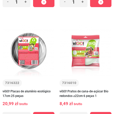
-
+
-
+
7316322
7316010
viGO! Placas de alumínio ecológico
viGO! Pratos de cana-de-açúcar Bio
17cm 25 peças
redondos ⌀22cm 6 peças 1
20,99 zł
8,49 zł
brutto
brutto