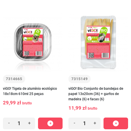
7314665
7315149
viGO! Tigela de alumínio ecológico
viGO! Bio Conjunto de bandejas de
18x18cm 610ml 25 peças
papel 13x20cm (36) + garfos de
madeira (6) e facas (6)
29,99 zł
brutto
11,99 zł
brutto
-
+
-
+