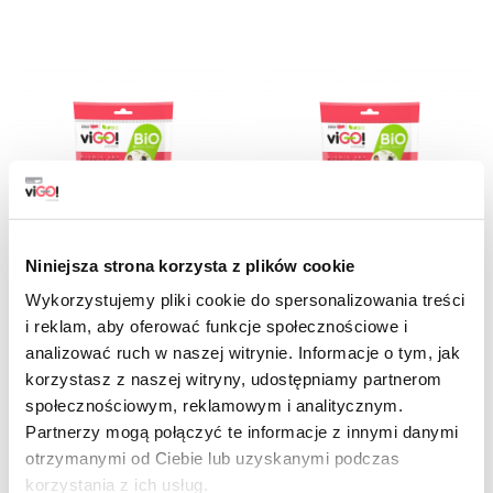
Niniejsza strona korzysta z plików cookie
Wykorzystujemy pliki cookie do spersonalizowania treści
7315151
7315152
i reklam, aby oferować funkcje społecznościowe i
analizować ruch w naszej witrynie. Informacje o tym, jak
viGO! Bio Conjunto de bandejas de
viGO! Bio Conjunto de bandejas de
papel 13x20cm (20) + garfos de
papel 13x20cm (20) + garfos de
korzystasz z naszej witryny, udostępniamy partnerom
madeira (6) e facas (6)
madeira (6) e facas (6)
społecznościowym, reklamowym i analitycznym.
11,99 zł
11,99 zł
Partnerzy mogą połączyć te informacje z innymi danymi
brutto
brutto
otrzymanymi od Ciebie lub uzyskanymi podczas
korzystania z ich usług.
-
+
-
+