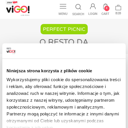
0
B2B
MENU
LOGIN
CART
SEARCH
PERFECT PICNIC
O RESTO DA
Início
Perfect Picnic
Alumínio
O resto da
Niniejsza strona korzysta z plików cookie
Wykorzystujemy pliki cookie do spersonalizowania treści
No products available yet
i reklam, aby oferować funkcje społecznościowe i
Stay tuned! More products will be shown here
analizować ruch w naszej witrynie. Informacje o tym, jak
as they are added.
korzystasz z naszej witryny, udostępniamy partnerom
społecznościowym, reklamowym i analitycznym.
Contact
Partnerzy mogą połączyć te informacje z innymi danymi
otrzymanymi od Ciebie lub uzyskanymi podczas
korzystania z ich usług.